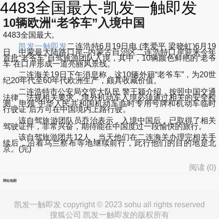
4483全国最大-凯发一触即发
10辆欧洲“老爷车”入境中国
4483全国最大,
凯发一触即发
二连浩特6月19日电 (李爱平 梁晓虹)6月19
日，中蒙最大陆路口岸--内蒙古自治区二连浩特口岸迎来今年
首批“老爷车”自驾旅游团队入境，其中，10辆颜色鲜艳的“老爷
车”在口岸形成一道亮丽风景线。
二连海关19日下午消息称，这10辆外籍“老爷车”，为20世
纪20年代至60年代欧洲生产，颇具收藏价值。
二连浩特市公安局交管大队民 警王颍介绍，按照中国交通
法律、法规相关要求，境外机动车入境必须通过相关的安全检
测，申领“中华人民共和国机动车临时专用号牌和机动车临时
行驶证”后方可在中国境内上路行驶。
该自驾旅游团队员乔治表示，入境中国后，已取得了相关
驾驶证件，非常兴奋，期待能在中国度过一段愉快的旅行。
该自驾旅游团共12人，当天他们在二连海关办理完相关手
续后，沿着乌兰察布等地继续前行，此行他们的目的地是北
京。(完)
阅读 (
0
)
网站地图
凯发一触即发 copyright © 2023 sohu all rights reserved
搜狐公司 凯发一触即发的版权所有