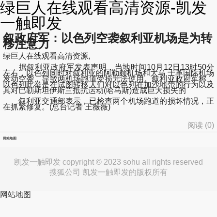
绿巨人在线观看高清资源-凯发
一触即发
叙政府军：以色列空袭叙利亚机场是为转
移注意力
绿巨人在线观看高清资源,
据叙利亚政府军发表声明，当地时间10月12日13时50分
左右，以色列同时对叙利亚的阿勒颇机场和大马 士革国际机场
发动空袭，导致两机场跑道受损无法使用。叙利亚政府军称，
以色列此举是在试图转移人们对以色列在加沙地带的行为以及
其对巴勒斯坦伊斯兰抵抗运动(哈马斯)造成巨大损失的
叙利亚交通部表示，已检查两个机场跑道的损坏情况，正
在抓紧修复。(总台记者 王薇薇)
阅读 (
0
)
网站地图
凯发一触即发 copyright © 2023 sohu all rights reserved
搜狐公司 凯发一触即发的版权所有
网站地图