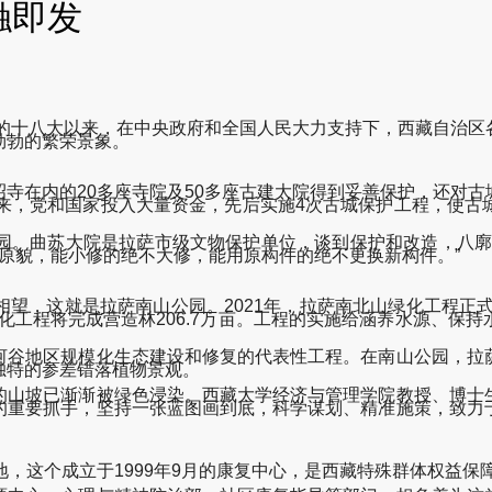
触即发
十八大以来，在中央政府和全国人民大力支持下，西藏自治区
勃勃的繁荣景象。
在内的20多座寺院及50多座古建大院得到妥善保护，还对古
年来，党和国家投入大量资金，先后实施4次古城保护工程，使古
。
。曲苏大院是拉萨市级文物保护单位，谈到保护和改造，八廓街
的原貌，能小修的绝不大修，能用原构件的绝不更换新构件。”
，这就是拉萨南山公园。2021年，拉萨南北山绿化工程正式启
南北山绿化工程将完成营造林206.7万亩。工程的实施给涵养水源
谷地区规模化生态建设和修复的代表性工程。在南山公园，拉萨
独特的参差错落植物景观。
山坡已渐渐被绿色浸染。西藏大学经济与管理学院教授、博士生
的重要抓手，坚持一张蓝图画到底，科学谋划、精准施策，致力
这个成立于1999年9月的康复中心，是西藏特殊群体权益保