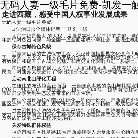
无码人妻一级毛片免费-凯发一
走进西藏，感受中国人权事业发展成果
无码人妻一级毛片免费,
□ 法治日报全媒体记者 王卫 刘玉璟
人民幸福是最大 的人权，发展是实现人民幸福的关键。党的
年的绝对贫困问题，与全国一道全面建成小康社会，呈现生机
保存古城特色风貌
近年来启动的古城保护工程，不仅使包括世界文化遗产大昭寺
了。大昭寺管委会工作人员罗桑介绍说，西藏和平解放70多
有效保护和提升，古城文化魅力和历史文化影响力进一步彰显
在环绕八廓街的居民大院里，人们团结互助，共建美好家园
民意，对曲苏大院进行了‘修旧如旧’改造，坚持保护建筑本身
启动南北山绿化工程
在雄伟的布达拉宫正南面，一座绿意盎然的高山与其隔水相望
(2021—2030年)》，根据规划，预计到2030年，拉萨
市民群众享受到生态改善带来的宜居生活。
南山公园作为拉萨南北山绿化工程的一部分，是西藏首个河
园区选择了适应性强、观赏价值高的各类花卉植物，形成拉萨
过去困扰拉萨城的沙尘天气已得到了缓解，围绕城市南北的
发力，把拉萨南北山绿化工程作为着力创建国家生态文明高地
及各族群众的民生工程办实办好。
关爱特殊群体权益
拉萨市城关区扎基路10号是西藏残疾人康复服务中心所在地，