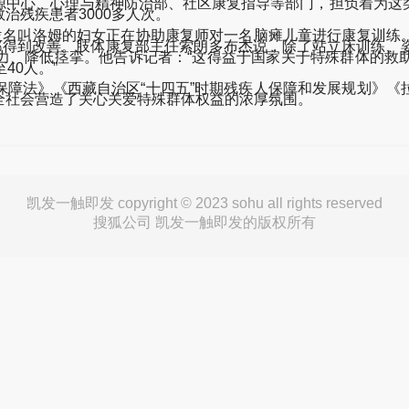
中心、心理与精神防治部、社区康复指导等部门，担负着为这类
治残疾患者3000多人次。
名叫洛姆的妇女正在协助康复师对一名脑瘫儿童进行康复训练
都得到改善。肢体康复部主任索朗多布杰说，除了站立床训练、
力、降低痉挛。他告诉记者：“这得益于国家关于特殊群体的救
40人。”
法》《西藏自治区“十四五”时期残疾人保障和发展规划》《
全社会营造了关心关爱特殊群体权益的浓厚氛围。
凯发一触即发 copyright © 2023 sohu all rights reserved
搜狐公司 凯发一触即发的版权所有