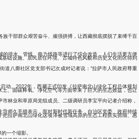
各族干部群众艰苦奋斗、顽强拼搏，让西藏彻底摆脱了束缚千百
城的排水、管线、电力线路等进行了综合改造，人们生活更方便
城基础设施、居民居住环境、古城特色风貌和历史文化街区得到
道八廓社区党支部书记次成对记者说：“拉萨市人民政府尊重
动。2022年，西藏正式印发《拉萨南北山绿化工程总体规划
、保持水土、固碳释氧、净化空气等方面带来了巨大的生态效益，也让
市林业和草原局党组成员、二级调研员李宝平向记者介绍称，
导师久毛措表示，面对新时代新任务，自治区党委、政府持续
于把拉萨南北山绿化这项泽被雪域高原的生态工程抓实抓细、惠
障的一个缩影。