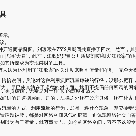
具
警示。
议。
开通商品橱窗。刘暖曦在7至9月期间共直播了四次，然而，其
抱得“大名”，此前，江歌妈妈曾公开质疑刘暖曦以“江歌案”的
如其所愿成为变现谋财的工具。
认为她利用了“江歌案”的关注度来吸引流量和牟利，完全无
恰恰说明，舆论对这种利用负面流量赚钱的行径，没那么宽容
为，早已使其站在了道德的对立面。我们不提倡任何所谓的网
，卖货赚钱，无疑是对一种“恶”的鼓励和放大。
讲的是道德层面。是的，法律之外还有公序良俗，还有朴素正义。
流量的方式、利用流量的行为，却是一种社会现象，理应接受
造话题被禁，都是对网络空间风气的廓清，也体现网络社会向善
别以为有了流量，就万事大吉。如今的网络空间，容不下这般拿流