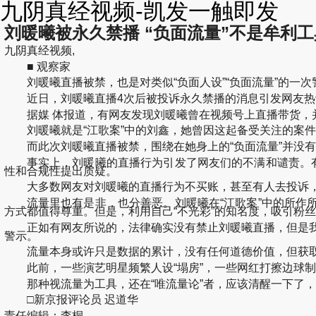
九阴真经视频-凯发一触即发
刘暖曦被永久禁播 “负面流量”不是牟利工
九阴真经视频,
■ 观察家
刘暖曦直播被禁，也是对类似“负面人设”“负面流量”的一次
近日，刘暖曦直播4次后被投诉永久禁播的消息引发网友热
据媒 体报道，有网友发现刘暖曦曾在视频号上直播带货，并
刘暖曦就是“江歌案”中的刘鑫，她曾因这起备受关注的案件而
而此次刘暖曦直播被禁，围绕在她身上的“负面流量”并没有
事实上，刘暖曦的直播行为引发了网友们的不满和谴责。有人
性和合规性提出质疑。
大多数网友对刘暖曦的直播行为不买账，甚至有人去投诉，
流量里也有是非，也分善恶。刘暖曦在“江歌案”中的所作所
方式都值得尊重。但是，利用自己“不光彩”的知名度，吸引粉丝
正如有网友所说的，法律确实没有禁止刘暖曦直播，但是我们
警示。
流量本身或许只是数据的累计，没有任何道德价值，但获取
此前，一些演艺明星频繁人设“塌房”，一些网红打擦边球制
那种视流量为工具，还在“唯流量论”者，应该清醒一下了，
□新京报评论员 迟道华
责任编辑：李桐