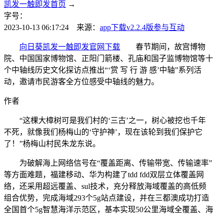
凯发一触即发首页
→
字号：
2023-10-13 06:17:24 来源：
app下载v2.2.4版
参与互动
向日葵凯发一触即发官网下载
春节期间，故宫博物
院、中国国家博物馆、正阳门箭楼、孔庙和国子监博物馆等十
个中轴线历史文化探访点推出“‘赏 写 行 游 感’中轴”系列活
动，邀请市民游客全方位感受中轴线的魅力。
作者
“这棵大樟树可是我们村的‘三古’之一，树心被挖也千年
不死，就像我们杨梅山的‘守护神’，现在该轮到我们保护它
了！”杨梅山村民朱龙东说。
为破解海上网络信号在“覆盖距离、传输带宽、传输速率”
等方面难题，福建移动、华为构建了tdd fdd双层立体覆盖网
络，还采用超远覆盖、sul技术，充分释放海域覆盖的高低频
组合优势，完成海域293个5g站点建设，并在三都澳成功打造
全国首个5g智慧海洋示范区，基本实现50公里海域全覆盖、海