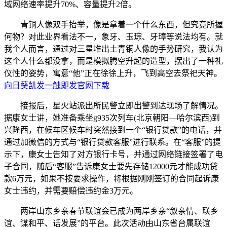
域网络速率提升70%、容量提升2倍。
青铜人像双手抬举，像是拿着一个什么东西，但究竟所握
何物？对此业界看法不一，象牙、玉琮、牙璋等说法均有。就
我个人而言，通过对三星堆出土青铜人像的手势研究，我认为
这个人什么都没拿，而是模拟腾空升起的造型，摆出了一种礼
仪性的姿势，寓意“他”正在徐徐上升，飞到高空去祭祀天神。
向日葵凯发一触即发官网下载
接报后，星火站派出所民警立即出警到达现场了解情况。
据康女士讲，她准备乘坐g935次列车(北京朝阳—哈尔滨西)到
兴隆西，在候车区候车时突然接到一个“银行贷款”的电话，并
通过加微信的方式与“银行贷款客服”进行联系。在“客服”的提
示下，康女士告知了对方银行卡号，并通过网络链接签署了电
子合同，随后“客服”告诉康女士要先存储12000元才能成功贷
款6万元，如果不按要求操作，将根据刚刚签订的合同起诉康
女士违约，并需要赔偿违约金3万元。
两岸山东乡亲春节联谊会已成为两岸乡亲“叙亲情、联乡
谊、谋和平、话发展”的平台。此次活动由山东省台属联谊