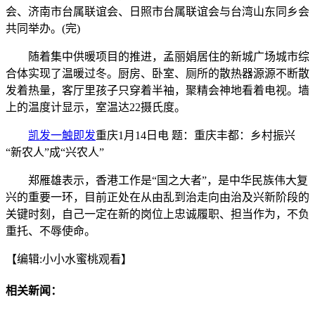
会、济南市台属联谊会、日照市台属联谊会与台湾山东同乡会
共同举办。(完)
随着集中供暖项目的推进，孟丽娟居住的新城广场城市综
合体实现了温暖过冬。厨房、卧室、厕所的散热器源源不断散
发着热量，客厅里孩子只穿着半袖，聚精会神地看着电视。墙
上的温度计显示，室温达22摄氏度。
凯发一触即发
重庆1月14日电 题：重庆丰都：乡村振兴
“新农人”成“兴农人”
郑雁雄表示，香港工作是“国之大者”，是中华民族伟大复
兴的重要一环，目前正处在从由乱到治走向由治及兴新阶段的
关键时刻，自己一定在新的岗位上忠诚履职、担当作为，不负
重托、不辱使命。
【编辑:小小水蜜桃观看】
相关新闻：