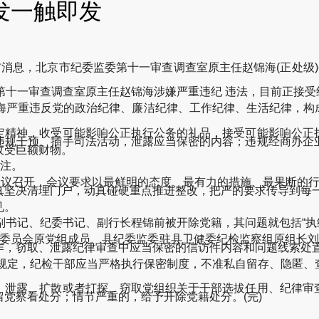
发一触即发
发布消息，北京市纪委监委第十一审查调查室原主任赵锦海(正处级)
十一审查调查室原主任赵锦海涉嫌严重违纪 违法，目前正接受
海严重违反党的政治纪律、廉洁纪律、工作纪律、生活纪律，构
精神，收受可能影响公正执行公务的礼品，接受可能影响公正执
违规干预、插手司法活动，泄露应当保密的内容；违规经商办企
收受巨额财物。
注。
召开，会议要求以最鲜明的态度、最有力的措施、最果断的行动坚
真坚决清理门户，动真碰硬重点推进整改，把严的要求传导到每一
见。
书记、纪委书记、副行长程锦前被开除党籍，其问题就包括“执
员会原党组成员、县纪委监委驻县卫健委纪检监察组原组长刘宁
作，窃取、泄露纪律审查中应当保密的信访件内容和问题线索处
定，纪检干部应当严格执行保密制度，不准私自留存、隐匿、
泄露、扩散或者打探、窃取党组织关于干部选拔任用、纪律审查
党察看处分；情节严重的，给予开除党籍处分。(完)