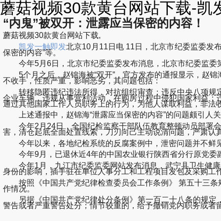
蘑菇视频30款黄台网站下载-凯
“内鬼”被双开：泄露应当保密的内容！
蘑菇视频30款黄台网站下载,
凯发一触即发
北京10月11日电 11日，北京市纪委监委
保密的内容”等。
今年5月6日，北京市纪委监委发布消息，北京市纪委监委第
5个月之后，赵锦海被“双开”，官方发布的通报显示，赵锦
不收手，性质严重，影响恶劣，其问题包括：
转移隐匿违纪违法所得，对抗组织审查；违反中央八项规定
企业车辆，违规从事营利活动，在购房过程中侵犯国家利益；
通过其他国家工作人员职务上的行为，为他人谋取利益，非法
上述通报中，赵锦海“泄露应当保密的内容”的问题颇引人关
今年2月24日，全国纪检监察干部队伍教育整顿动员部署会议
害，清仓起底全面处置线索，刀刃向己主动说清问题，严肃认
今年以来，各地纪检系统的反腐案例中，泄密问题并不鲜
今年9月，已退休近4年的中国农业银行陕西省分行原党委副
今年1月，九江市纪委监委网站发布消息，武宁县卫生健康委
身份的影响，插手驻在单位人事分工和工程项目发包及采购工
按照《中国共产党纪律检查委员会工作条例》 第五十三条规
作情况。
另据《中国共产党纪律处分条例》第一百二十八条的规定，
警告或者严重警告处分；情节较重的，给予撤销党内职务或者留