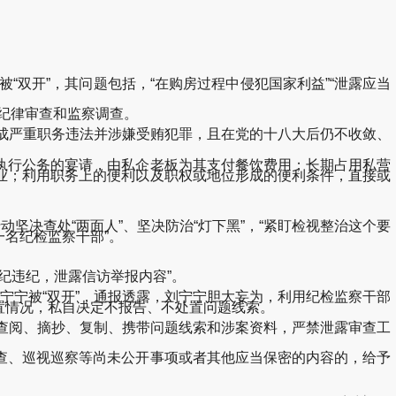
被“双开”，其问题包括，“在购房过程中侵犯国家利益”“泄露应当
纪律审查和监察调查。
成严重职务违法并涉嫌受贿犯罪，且在党的十八大后仍不收敛、
行公务的宴请，由私企老板为其支付餐饮费用；长期占用私营
业；利用职务上的便利以及职权或地位形成的便利条件，直接或
决查处“两面人”、坚决防治“灯下黑”，“紧盯检视整治这个要
名纪检监察干部”。
纪违纪，泄露信访举报内容”。
宁被“双开”，通报透露，刘宁宁胆大妄为，利用纪检监察干部
置情况，私自决定不报告、不处置问题线索。
查阅、摘抄、复制、携带问题线索和涉案资料，严禁泄露审查工
、巡视巡察等尚未公开事项或者其他应当保密的内容的，给予