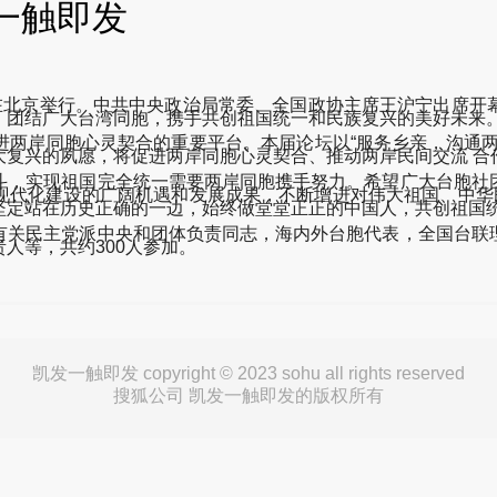
发一触即发
2日在北京举行。中共中央政治局常委、全国政协主席王沪宁出席
，团结广大台湾同胞，携手共创祖国统一和民族复兴的美好未来
岸同胞心灵契合的重要平台。本届论坛以“服务乡亲，沟通两
大复兴的夙愿，将促进两岸同胞心灵契合、推动两岸民间交流 合
，实现祖国完全统一需要两岸同胞携手努力。希望广大台胞社团
现代化建设的广阔机遇和发展成果，不断增进对伟大祖国、中华民
坚定站在历史正确的一边，始终做堂堂正正的中国人，共创祖国
关民主党派中央和团体负责同志，海内外台胞代表，全国台联理
人等，共约300人参加。
凯发一触即发 copyright © 2023 sohu all rights reserved
搜狐公司 凯发一触即发的版权所有