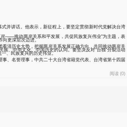
开幕式并讲话。他表示，新征程上，要坚定贯彻新时代党解决台湾
。
岸——推动两岸关系和平发展，共促民族复兴伟业”为主题，表
作向更深层次迈进。
看清历史大势，把握两岸关系发展正确方向，共同推动两岸关
族、中华文化、中国历史的认同。要坚决反对“台独”分裂活动
统一、民族复兴的历史伟业。
事、名誉理事，中共二十大台湾省籍党代表、台湾省第十四届
阅读 (
0
)