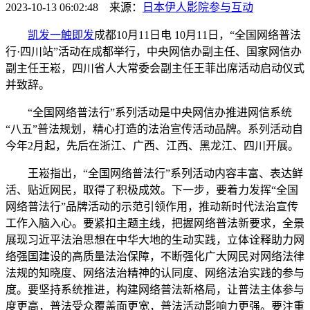
2023-10-13 06:02:48 来源：
日本伊人影院
参与互动
凯发一触即发
成都10月11日电 10月11日，“全国网络普法
行·四川站”活动在成都举行，中央网信办副主任、国家网信办
副主任王崧，四川省人大常委会副主任王菲出席活动启动仪式
并致辞。
“全国网络普法行”系列活动是中央网信办推进网信系统
“八五”普法规划，精心打造的法治宣传活动品牌。系列活动自
今年2月起，先后在浙江、广西、江西、黑龙江、四川开展。
王崧指出，“全国网络普法行”系列活动内容丰富、表达鲜
活、贴近网民，取得了积极成效。下一步，要着力发挥“全国
网络普法行”品牌活动的示范引领作用，推动新时代法治宣传
工作入脑入心。要紧扣主题主线，把握网络普法新要求，全景
展现习近平法治思想在中华大地的生动实践，立体诠释助力网
络强国建设的高质量法治保障，不断强化广大网民对网络法律
法规的知晓度、网络法治精神的认同度、网络法治实践的参与
度。要坚持系统推进，构建网络普法新格局，让普法主体参与
度更高，普法受众覆盖面更宽，普法活动影响力更强。要注重