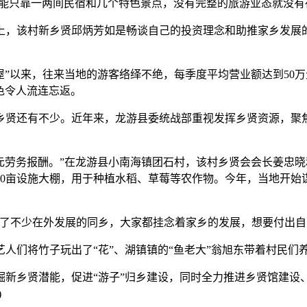
村发展不能只靠一两间民宿和几个特色景点，没有完整的旅游业态就没
该村新乡贤邱炳芳如是畅谈自己的投资理念和助推家乡发展的美
屋”以来，往来当地的游客络绎不绝，每季度平均营业额达到50万
色令人流连忘返。
还有不少。近年来，龙游县委统战部重视发挥乡贤资源，聚焦
劳务报酬。”在龙游县小南海镇团石村，该村乡贤会会长姜忠晓和
和20亩设施大棚，用于种植水稻、草莓等农作物。今年，当地开始
不少在外发展的同乡，大家都挂念着家乡的发展，想要付出自
们将竹子玩出了“花”、湖镇镇的“鱼老大”翁旭东带着村民们养
乡贤潜能，促进“游子”归乡建设，同时全力推进乡贤馆建设
)