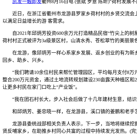
凯发一触即发
衢州8月16日电 (张斌 罗意 陈昕)“荷
近日，在浙江省衢州市龙游县罗家乡荷村村的乡贤交流会上，
以满足日益增长的游 客需求。
自2021年邱炳芳投资600余万元打造精品民宿“竹尖上的树
荷村村正式被评为3a级景区村，山清水秀、苍松翠竹的美丽景
在龙游，像邱炳芳一样心系家乡发展、返乡创业的有为新乡贤
回乡、助乡、兴乡。
“我们聘请10余位村民来帮忙管理园区，平均每月支付8万元
整合200万元资金，通过土地流转规划建设230亩露天种植区
让更多村民在家门口吃上“产业饭”。
“我在团石村长大，步入社会后做了十几年建材生意，结识了
和邱炳芳、姜忠晓一样，在龙游县，溪口镇的姜鹏和老手艺人
龙游县委统战部相关负责人表示，下一步，当地将继续挖掘新
贤反哺家乡，在助推乡村同心共富的过程中持续发光发热。(完