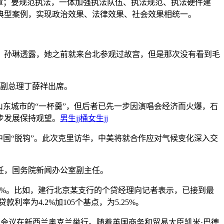
章；要规范执法，一体加强执法队伍、执法规范、执法硬件建
典型案例，实现政治效果、法律效果、社会效果相统一。
孙琳透露，她之前就来台北参观过故宫，但是那次没有看到毛
副总理丁薛祥出席。
东城市的“一杯羹”，但后者已先一步因演唱会经济而火爆，石
步发展保持观望。
男生jj桶女生jj
国“脱钩”。此次克里访华，中美将就合作应对气候变化深入交
任，国务院新闻办公室副主任。
.25%。比如，建行北京某支行的个贷经理向记者表示，已接到最
款利率为4.2%加105个基点，为5.25%。
长级会议在新西兰奥克兰举行。随着英国商务和贸易大臣凯米·巴德