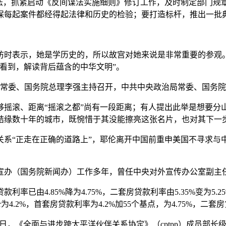
，抓紧启动《反间谍法实施细则》修订工作，及时制定部门规
保每起案件都经得起法律和历史的检验；要打造标杆，推出一批
时表示，她是学历史的，所以故宫对她来说是非常重要的参观。
看到，解读背后蕴含的中华文明”。
常委、国务院总理李强主持召开，中共中央政治局常委、国务院
滚、距离“摇滚之都”尚有一段距离；有人提出此举是想要分山
结缘数十年的城市，既惋惜于其没能擦亮这张名片，也对其下一
“正走在正确的道路上”，耶伦离开中国前重申美国不寻求与中
办（国务院新闻办）工作多年，曾任中央对外宣传办公室副主
由4.85%降为4.75%，二套房贷款利率由5.35%变为5
.2%，首套房贷款利率为4.2%加55个基点，为4.75%，二套房贷
16日，《全面与进步跨太平洋伙伴关系协定》（cptpp）成员部