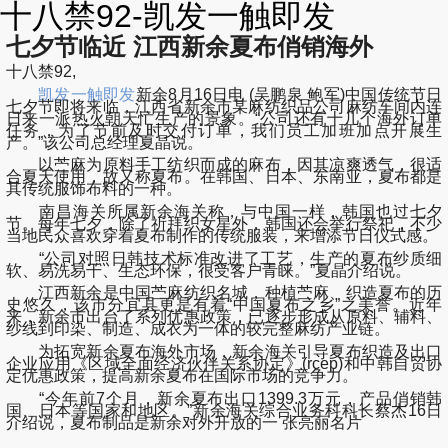
十八禁92-凯发一触即发
七夕节临近 江西新余夏布俏销海外
十八禁92,
凯发一触即发
新余8月16日电 (吴鹏泉 鲍军)中国传统节日
七夕节即将来临，江西省新余市某麻纺织品公司麻纺车间内连
日来一派热火朝天忙生产的景象。“公司还有十几个海外订单
任务，为了节前及时交付订单，我们员工加班加点开展生
产。”该公司总经理夏晶说。
以苎麻为原料手工纺织而成的麻布，因其凉爽透气，很适
合夏天使用，故又称夏布。在韩国、日本、东南亚，夏布都是
其传统服饰布料的一种。
南昌海关所属新余海关称，与中国一样，韩国也过七夕
节。每年七夕，除了祈拜织女星外，韩国还会举行祭祀，不少
当地民众喜欢穿着夏布制作的传统服装，来增添节日仪式感。
“公司对照日韩技术标准改进了工艺，生产的夏布纱质细
软、易洗易干、生态环保，很受客户青睐。”夏晶介绍说。
江西新余是中国苎麻纺织名城，种植苎麻、织造夏布的历
史悠久，该市分宜县更是有着“中国夏布之乡”之美誉。近年
来，新余市出台了系列优惠政策，已逐步形成从原料、辅料、
纱线到印染、制造、成衣为一体的较完整麻纺产业链。
为拓宽新余夏布海外市场，新余海关引导夏布织造及出口
企业应用《区域全面经济伙伴关系协定》(rcep)和中韩自贸协
定优惠政策，提高新余夏布在国际市场的竞争力。
“今年前7个月，新余夏布出口1399.3万元，产品俏销韩
国、日本等国家和地区。”新余海关综合业务科科长蔡杰16日
介绍说，夏布制品是新余对外开放的一 张亮丽名片