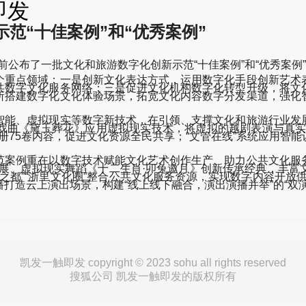
即发
范“十佳案例”和“优秀案例”
游部日前公布了一批文化和旅游数字化创新示范“十佳案例”和“优秀
重点领域：一是创新文化表达方式，运用数字化手段创新艺术表
共数字文化服务网络；三是促进文化机构数字化转型升级，将文
所搭建数字化文化体验场景，拓宽文化内容数字分发渠道，强化
能、虚拟现实等数字新技术，在引领、支撑文化和旅游行业发展
戏曲《黛玉葬花》应用虚拟现实技术，将虚拟的越剧表演与真实
0册75卷内容，促进文化资源全民共享；“文管在线”系统应用智
案例重在以数字技术赋能文化艺术创作生产、助力公共文化服务
字展、虚拟现实舞蹈《十二生肖·卯兔邀月》创新传承经典，丰富
之都”“浙里文化圈”整合公共文化服务资源，实现数字内容开放
造云上演出场景，构建“线上线下融合，演出演播并举”的“双演
凯发一触即发 copyright © 2023 sohu all rights reserved
搜狐公司 凯发一触即发的版权所有