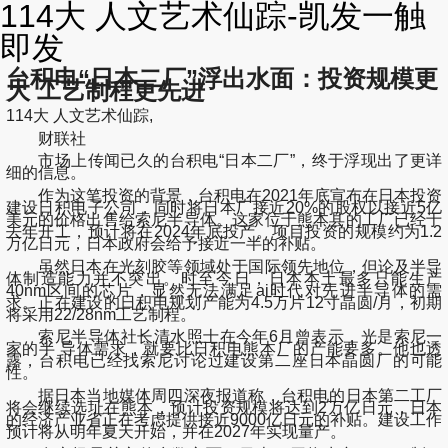
114大 人文艺术仙踪-凯发一触
即发
台积电“日本二厂”浮出水面：投资规模更
大 工艺制程更先进
114大 人文艺术仙踪,
财联社
市场上传闻已久的台积电“日本二厂”，终于浮现出了更详
细的信息。
作为这笔投资的背景，
台积电在2021年底宣布在日本投资
建设日积电子公司
，同时将日本厂接近20%的股权以接近5亿
美元的价格出售给索尼半导体。这家位于熊本县的工厂已经于
去年开工，预计将在2024年底投产。
项目投资的规模约为1.2
万亿日元，日本政府会给予接近一半的补贴
。
虽然日本在光刻胶等领域处于国际领先地位，但论及半导
体制造能力并不突出。
时至今日，日本本土最多只能生产
40nm区间的芯片，
显然无法满足ai时代对先进半导体的需
求。正在建设的日积电规划产能为
4.5万片12寸晶圆/月
，初期
将采用
22/28nm工艺制程
。
索尼半导体社长清水照士在今年6月曾表示，光是索尼一
家的半 导体需求，就要比日积电熊本厂的产能要多。他也透
露，台积电已经找索尼讨论过建设第二座日本晶圆厂的可能
性。
据日本当地媒体周四深夜报道称，
台积电的日本第二工厂
将会继续选址在熊本，预计投资规模将达到2万亿日元，日本
的经济产业省正在考虑提供接近9000亿日元的补贴
。建设工作
预计将从明年夏天开始，并在2027年实现量产。