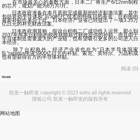
在市场最关心的参数方面，
日本二厂将生产6/12nm制程
的芯片，规划产能为6万片/月
。
日本政府准备在本月底前完成最新的经济刺激法案，其中
包括资助半导体和“后5g时代”技术的特殊目的基金，台积电的
最新补贴也来自于此。日本经济产业省已经提出了一项3.35万
亿日元的补充财政法案。
日本政府测算称，假设台积电二厂成功投入运营，那么到
2037年熊本日积电的税收就能超过财政提供的补贴。而且由于
半导体制造需要庞大的产业链，也有望吸引更多的公司进入日
本经济。
除了台积电外，经济产业省也在为“日本半导体国家
队”rapidus申请5900亿日元的补贴。索尼、英特尔、力晶积成
也有望获得官方的半导体补贴。
阅读 (
0
)
网站地图
凯发一触即发 copyright © 2023 sohu all rights reserved
搜狐公司 凯发一触即发的版权所有
网站地图