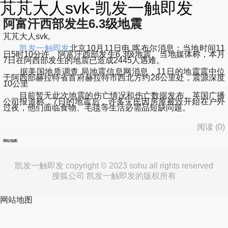
芃芃大人svk-凯发一触即发
阿富汗西部发生6.3级地震
芃芃大人svk,
凯发一触即发
北京10月11日电 喀布尔消息：当地时间11
日5时10分许，阿富汗西部发生6.3级地震。当地媒体称，本月
7日在阿西部发生的地震已造成2445人遇难。
据美国地质调查 局地震信息网消息，11日的地震震中位
于阿西部赫拉特省首府赫拉特市西北方约28公里处，震源深度
10公里
目前暂无此次地震的伤亡情况和伤亡数据发布。英国广播
公司报道称，7日的地震后，许多灾民因房屋被毁开始在户外
过夜，他们面临食物、毛毯等生活必需品短缺问题。
阅读 (
0
)
网站地图
凯发一触即发 copyright © 2023 sohu all rights reserved
搜狐公司 凯发一触即发的版权所有
网站地图