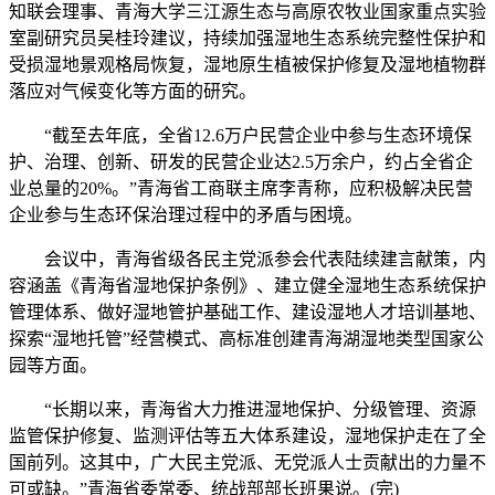
知联会理事、青海大学三江源生态与高原农牧业国家重点实验
室副研究员吴桂玲建议，持续加强湿地生态系统完整性保护和
受损湿地景观格局恢复，湿地原生植被保护修复及湿地植物群
落应对气候变化等方面的研究。
“截至去年底，全省12.6万户民营企业中参与生态环境保
护、治理、创新、研发的民营企业达2.5万余户，约占全省企
业总量的20%。”青海省工商联主席李青称，应积极解决民营
企业参与生态环保治理过程中的矛盾与困境。
会议中，青海省级各民主党派参会代表陆续建言献策，内
容涵盖《青海省湿地保护条例》、建立健全湿地生态系统保护
管理体系、做好湿地管护基础工作、建设湿地人才培训基地、
探索“湿地托管”经营模式、高标准创建青海湖湿地类型国家公
园等方面。
“长期以来，青海省大力推进湿地保护、分级管理、资源
监管保护修复、监测评估等五大体系建设，湿地保护走在了全
国前列。这其中，广大民主党派、无党派人士贡献出的力量不
可或缺。”青海省委常委、统战部部长班果说。(完)