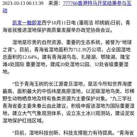
2023-10-13 06:11:39 来源：
777766香港特马开奖结果
参与互
动
凯发一触即发
西宁10月11日电 (潘雨洁 祁绣娟)日前，青
海省就推进湿地保护高质量发展举办政党协商会议。
湿地是珍贵的自然资源、重要的生态系统，被誉为“地球
之肾”。目前，青海省湿地面积为712.39万公项，占全国湿地
总面积的12.64%，建有青海湖鸟岛、扎陵湖、鄂陵湖、隆宝
滩4处国际 重要湿地，建成20处湿地公园、32处省级重要湿
地。
“位于青海玉树的长江源查旦湿地，是迄今所知世界海拔
最高、面积最大的中低纬度高原湿地，以泥碳湿地鸟类、珍稀
野生动物栖息地及特有鱼类资源为主要保护对象。”九三学社
青海省委主委朱春云由此建议，积极申报该湿地为国际重要湿
地，建立大气气象观测体系，设立冻土冰川观测站，建设泥炭
湿地保护红线区域。
“目前，湿地科技创新、科技支撑能力有待提高。”青海省