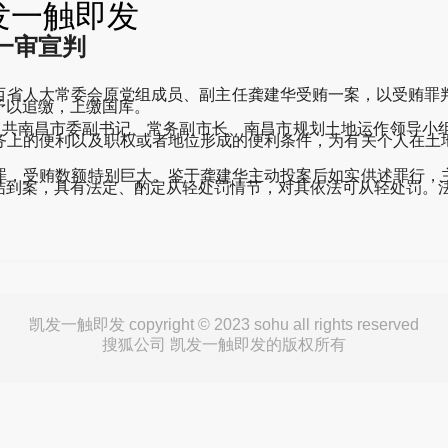
发一触即发
一审宣判
江西省人大常委会原党组成员、副主任龚建华受贿一案，以受贿罪
予以追缴，上缴国库。
任中共南昌市委副书记、常务副市长、南昌市规划土地运作领导小
务上的便利以及职权或者地位形成的便利条件，为有关个人在土
，受贿数额特别巨大。鉴于龚建华主动投案后如实供述罪行，主
结到案，具有法定、酌定从轻处罚情节，对其依法可从轻处罚。
凯发一触即发 copyright © 2023 sohu all rights reserved
搜狐公司 凯发一触即发的版权所有