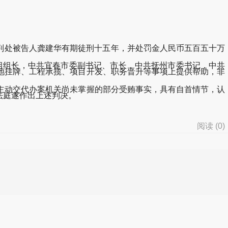
判处被告人龚建华有期徒刑十五年，并处罚金人民币五百五十万
组组长，中共宜春市委副书记、市长，中共抚州市委书记，中共
地挂牌、工程承揽、项目开发、职务晋升等事项上提供帮助，非
动交代办案机关尚未掌握的部分受贿事实，具有自首情节，认
法庭遂作出上述判决。
阅读 (
0
)