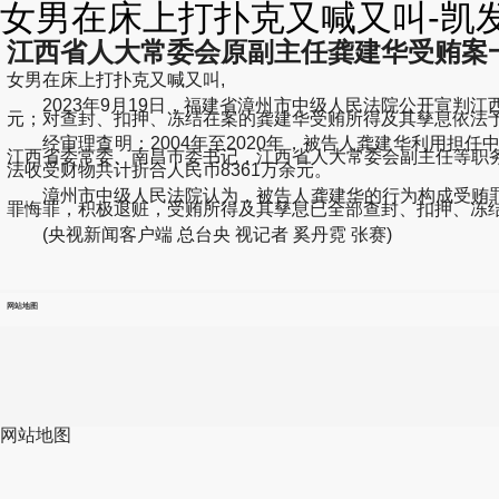
女男在床上打扑克又喊又叫-凯
江西省人大常委会原副主任龚建华受贿案
女男在床上打扑克又喊又叫,
2023年9月19日，福建省漳州市中级人民法院公开宣判
元；对查封、扣押、冻结在案的龚建华受贿所得及其孳息依法
经审理查明：2004年至2020年，被告人龚建华利用担
江西省委常委、南昌市委书记，江西省人大常委会副主任等职
法收受财物共计折合人民币8361万余元。
漳州市中级人民法院认为，被告人龚建华的行为构成受贿罪
罪悔罪，积极退赃，受贿所得及其孳息已全部查封、扣押、冻
(央视新闻客户端 总台央 视记者 奚丹霓 张赛)
网站地图
网站地图