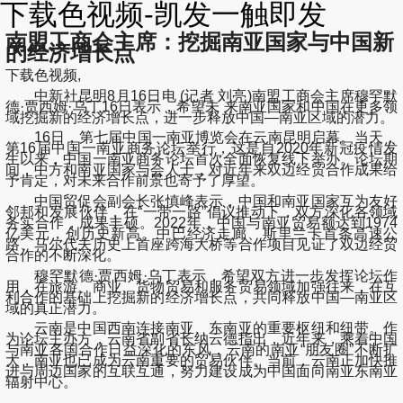
下载色视频-凯发一触即发
南盟工商会主席：挖掘南亚国家与中国新
的经济增长点
下载色视频,
中新社昆明8月16日电 (记者 刘亮)南盟工商会主席穆罕默
德·贾西姆·乌丁16日表示，希望未 来南亚国家和中国在更多领
域挖掘新的经济增长点，进一步释放中国—南亚区域的潜力。
16日，第七届中国一南亚博览会在云南昆明启幕。当天，
第16届中国一南亚商务论坛举行，这是自2020年新冠疫情发
生以来，中国一南亚商务论坛首次全面恢复线下举办。论坛期
间，中方和南亚国家与会人士，对近年来双边经贸合作成果给
予肯定，对未来合作前景也寄予了厚望。
中国贸促会副会长张慎峰表示，中国和南亚国家互为友好
邻邦和发展伙伴，在“一带一路”倡议推动下，双方深化各领域
务实合作，成果丰硕。2022年，中国与南亚贸易额达到1974
亿美元，创历史新高。中巴经济走廊、斯里兰卡首条高速公
路、马尔代夫历史上首座跨海大桥等合作项目见证了双边经贸
合作的不断深化。
穆罕默德·贾西姆·乌丁表示，希望双方进一步发挥论坛作
用，在旅游、商业、货物贸易和服务贸易领域加强往来，在互
利合作的基础上挖掘新的经济增长点，共同释放中国—南亚区
域的真正潜力。
云南是中国西南连接南亚、东南亚的重要枢纽和纽带。作
为论坛主办方，云南省副省长纳云德指出，近年来，乘着中国
与南亚各国合作日益深化的东风，云南的南亚“朋友圈”不断扩
大，南亚也已成为云南重要的贸易伙伴。当前，云南正加快推
进与周边国家的互联互通，努力建设成为中国面向南亚东南亚
辐射中心。