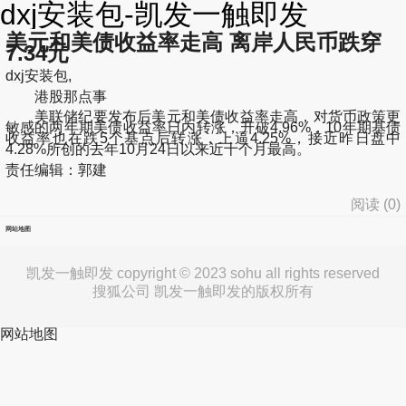
dxj安装包-凯发一触即发
美元和美债收益率走高 离岸人民币跌穿
7.34元
dxj安装包,
港股那点事
美联储纪要发布后美元和美债收益率走高，对货币政策更
敏感的两年期美债收益率日内转涨，升破4.96%，10年期基债
收益率也在跌5个基点后转涨，上逼4.25%，接近昨日盘中
4.28%所创的去年10月24日以来近十个月最高。
责任编辑：郭建
阅读 (
0
)
网站地图
凯发一触即发 copyright © 2023 sohu all rights reserved
搜狐公司 凯发一触即发的版权所有
网站地图