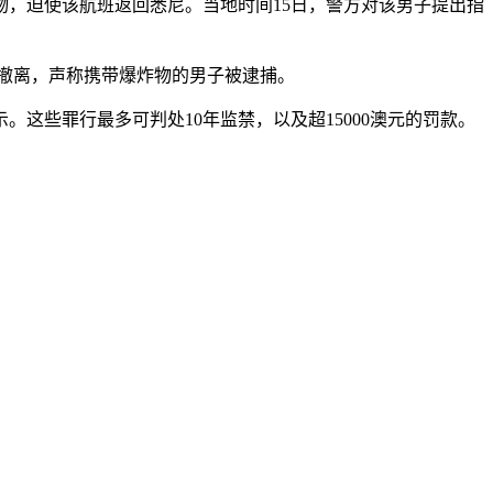
物，迫使该航班返回悉尼。当地时间15日，警方对该男子提出指
上撤离，声称携带爆炸物的男子被逮捕。
这些罪行最多可判处10年监禁，以及超15000澳元的罚款。