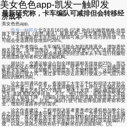
美女色色app-凯发一触即发
最新研究称，卡车编队可减排但会转移经
济成本
美女色色app,
凯发一触即发
北京8月16日电 (记者 孙自法)施普林格·自然
旗下学术期刊《自然-通讯》最新发表一篇交通运输研究论文
认为，卡车编队即卡车列队行驶或可减少卡车运行的排放，但
可能会使道路排放增加约28%。
论文作者指出，卡车编队可能会加剧道路退化，增加养护
相关排放。全球范围内，卡车编队或使整个汽车-道路系统的
排放减少5.1%，但可能会将额外的经济成本从卡车运行转嫁给
其他道路使用者和交通运输机构。
据估计，交通运输业占到全球能源相关排放的23%，而汽
车消耗的化石燃料为主要排放源。研究人员提议的一种减排策
略是卡车编队，该策略已知能提高卡车燃料效率。这些编队类
似列车的行驶方式，通过多车同步近距离行驶减少空气阻力和
相应的燃料消耗。
论文共同通讯作者、香港理工大学王予红和同济大学孙立
军与合作者一起，在大尺度道路网络水平上评估卡车编队的脱
碳作用，覆盖北美1457个路段，整体上发现，编队确实能减少
汽车-道路系统的净排放。不过，他们指出，虽然温室气体排
放出现了短期下降，但编队行驶可能会对道路系统造成无法预
见的损伤和破坏。比如，编队行驶可能会降低路面寿命和安
全，增加对道路养护的需求。
论文作者建议，工程师和决策者要考虑交通机构与整个社
会之间在排放和成本分摊上的取舍。此外，为充分发挥卡车编
队的优势，有必要开发出更强的道路材料和结构以应对增加的
道路负荷。设计有效的卡车分布并只在非拥堵时段采取编队行
驶，以减少道路占用或有助于缓解潜在的负面影响。(完