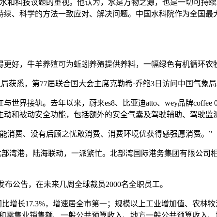
和科技议题的重视。他认为，水是万物之源，也是一切可持续
持续、科学的方法一致应对、解决问题。中国水科院作为全国最
更好，牛羊养殖可为蚯蚓养殖提供养料，一幅绿色有机循环农
气象局获悉，第77届联合国大会主席克勒希·乔鲍3日访问中国气象
去年以来，蔚来es8、比亚迪atto、wey品牌coffee 0
主动和被动安全功能，包括额外的安全气囊及驾驶辅助、驾驶监
消费、没有后顾之忧敢消费、消费环境优获得感强愿消费。”
部湾港，陆海联动，一派繁忙。北部湾国际港务集团有限公司相关
发布公告，在未来几周全球裁员2000名全职员工。
，同比增长17.3%，增速居全市第一；规模以上工业增加值、农
批发和零售业销售额、一般公共预算收入、地方一般公共预算收入