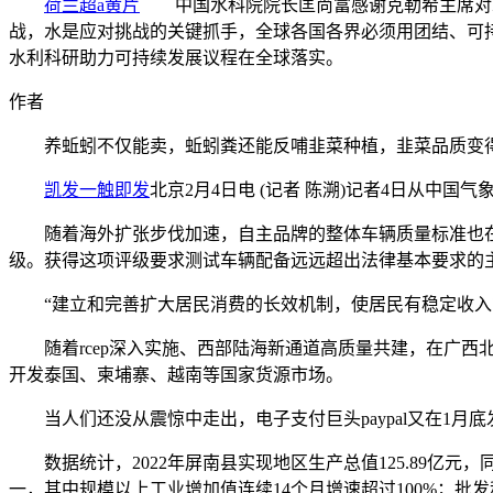
荷兰超a黄片
中国水科院院长匡尚富感谢克勒希主席对水
战，水是应对挑战的关键抓手，全球各国各界必须用团结、可
水利科研助力可持续发展议程在全球落实。
作者
养蚯蚓不仅能卖，蚯蚓粪还能反哺韭菜种植，韭菜品质变得
凯发一触即发
北京2月4日电 (记者 陈溯)记者4日从中国
随着海外扩张步伐加速，自主品牌的整体车辆质量标准也在与世界接轨。
级。获得这项评级要求测试车辆配备远远超出法律基本要求的
“建立和完善扩大居民消费的长效机制，使居民有稳定收入能
随着rcep深入实施、西部陆海新通道高质量共建，在广西北
开发泰国、柬埔寨、越南等国家货源市场。
当人们还没从震惊中走出，电子支付巨头paypal又在1月底
数据统计，2022年屏南县实现地区生产总值125.89亿元
一，其中规模以上工业增加值连续14个月增速超过100%；