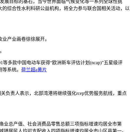
发展目标的基石，当今世界面临气候变化等一系列全球性挑
大的综合性水利科研公益机构，将全力参与联合国相关活动，以
牧业产业画卷徐徐展开。
局。
1等多款中国电动车获得“欧洲新车评估计划(ncap)”五星级评
测等系统。
荷兰超a黄片
负责人表示，北部湾港将继续强化rcep优势服务航线，重点
林牧渔业总产值、社会消费品零售总额三项指标增速均居全市第
、城镇居民人均可支配收入四项指标增速均居全市山区县第一。