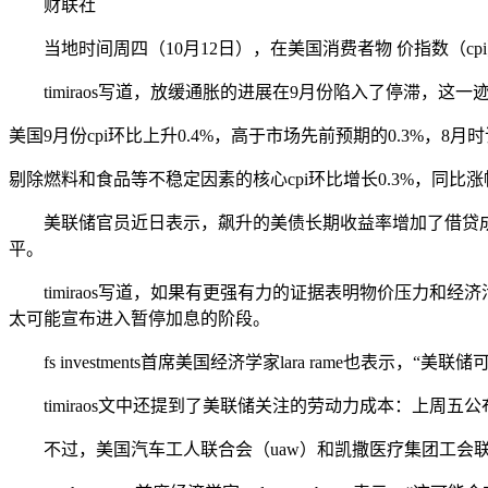
财联社
当地时间周四（10月12日），在美国消费者物 价指数（cpi）报
timiraos写道，放缓通胀的进展在9月份陷入了停滞，
美国9月份cpi环比上升0.4%，高于市场先前预期的0.3%，8月
剔除燃料和食品等不稳定因素的核心cpi环比增长0.3%，同比涨
美联储官员近日表示，飙升的美债长期收益率增加了借贷成本
平。
timiraos写道，
如果有更强有力的证据表明物价压力和经济
太可能宣布进入暂停加息的阶段。
fs investments首席美国经济学家lara rame也表
timiraos文中还提到了美联储关注的劳动力成本：上周
不过，美国汽车工人联合会（uaw）和凯撒医疗集团工会