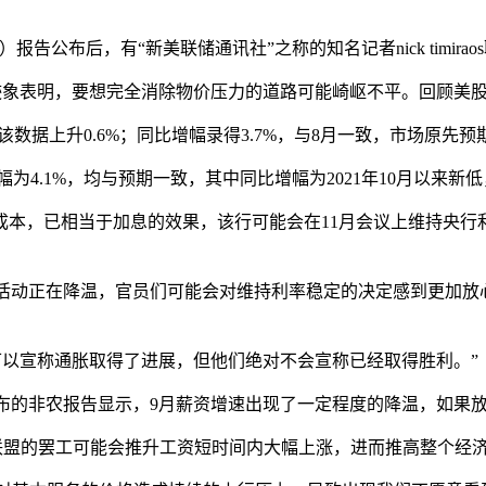
告公布后，有“新美联储通讯社”之称的知名记者nick timir
这一迹象表明，要想完全消除物价压力的道路可能崎岖不平。回顾美
时该数据上升0.6%；同比增幅录得
3.7%
，与8月一致，市场原先预期
幅为
4.1%
，均与预期一致，其中同比增幅为2021年10月以来新低
，已相当于加息的效果，该行可能会在11月会议上维持央行利
活动正在降温，官员们可能会对维持利率稳定的决定感到更加放
示，“美联储可以宣称通胀取得了进展，但他们绝对不会宣称已经取得胜利。”
五公布的非农报告显示，9月薪资增速出现了一定程度的降温，如果
联盟的罢工
可能会推升工资短时间内大幅上涨
，进而推高整个经