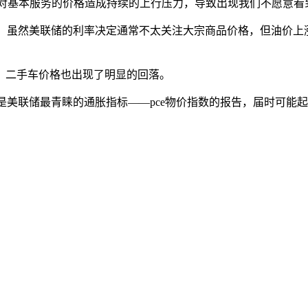
m表示，“这可能会对基本服务的价格造成持续的上行压力，导致出现我们不愿意
称，虽然美联储的利率决定通常不太关注大宗商品价格，但
油价上
二手车价格也出现了明显的回落。
就是美联储最青睐的通胀指标——
pce物价指数
的报告，届时可能起