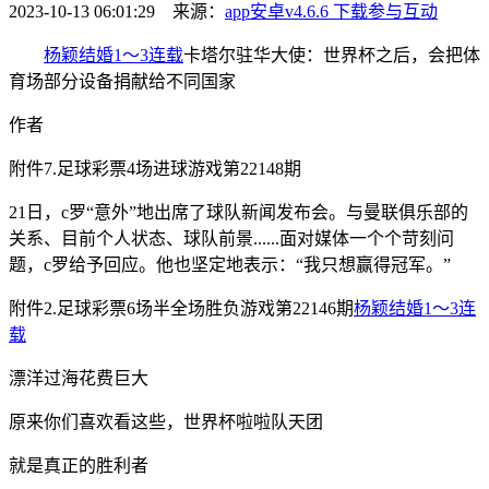
2023-10-13 06:01:29 来源：
app安卓v4.6.6 下载
参与互动
杨颖结婚1～3连载
卡塔尔驻华大使：世界杯之后，会把体
育场部分设备捐献给不同国家
作者
附件7.足球彩票4场进球游戏第22148期
21日，c罗“意外”地出席了球队新闻发布会。与曼联俱乐部的
关系、目前个人状态、球队前景......面对媒体一个个苛刻问
题，c罗给予回应。他也坚定地表示：“我只想赢得冠军。”
附件2.足球彩票6场半全场胜负游戏第22146期
杨颖结婚1～3连
载
漂洋过海花费巨大
原来你们喜欢看这些，世界杯啦啦队天团
就是真正的胜利者