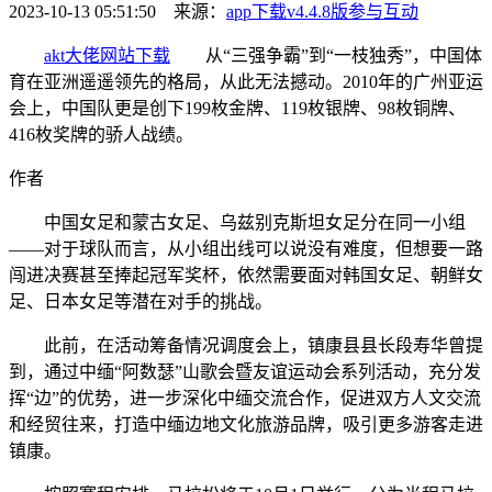
2023-10-13 05:51:50 来源：
app下载v4.4.8版
参与互动
akt大佬网站下载
从“三强争霸”到“一枝独秀”，中国体
育在亚洲遥遥领先的格局，从此无法撼动。2010年的广州亚运
会上，中国队更是创下199枚金牌、119枚银牌、98枚铜牌、
416枚奖牌的骄人战绩。
作者
中国女足和蒙古女足、乌兹别克斯坦女足分在同一小组
——对于球队而言，从小组出线可以说没有难度，但想要一路
闯进决赛甚至捧起冠军奖杯，依然需要面对韩国女足、朝鲜女
足、日本女足等潜在对手的挑战。
此前，在活动筹备情况调度会上，镇康县县长段寿华曾提
到，通过中缅“阿数瑟”山歌会暨友谊运动会系列活动，充分发
挥“边”的优势，进一步深化中缅交流合作，促进双方人文交流
和经贸往来，打造中缅边地文化旅游品牌，吸引更多游客走进
镇康。