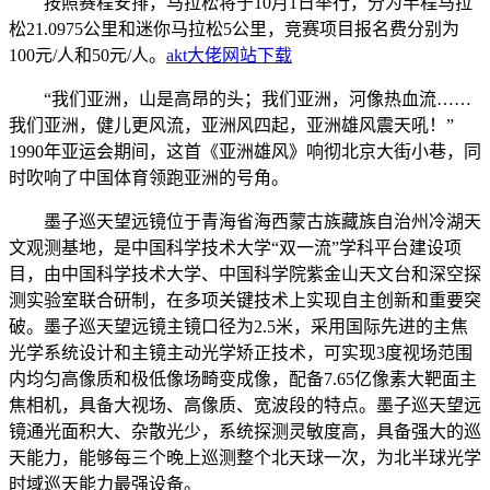
按照赛程安排，马拉松将于10月1日举行，分为半程马拉
松21.0975公里和迷你马拉松5公里，竞赛项目报名费分别为
100元/人和50元/人。
akt大佬网站下载
“我们亚洲，山是高昂的头；我们亚洲，河像热血流……
我们亚洲，健儿更风流，亚洲风四起，亚洲雄风震天吼！”
1990年亚运会期间，这首《亚洲雄风》响彻北京大街小巷，同
时吹响了中国体育领跑亚洲的号角。
墨子巡天望远镜位于青海省海西蒙古族藏族自治州冷湖天
文观测基地，是中国科学技术大学“双一流”学科平台建设项
目，由中国科学技术大学、中国科学院紫金山天文台和深空探
测实验室联合研制，在多项关键技术上实现自主创新和重要突
破。墨子巡天望远镜主镜口径为2.5米，采用国际先进的主焦
光学系统设计和主镜主动光学矫正技术，可实现3度视场范围
内均匀高像质和极低像场畸变成像，配备7.65亿像素大靶面主
焦相机，具备大视场、高像质、宽波段的特点。墨子巡天望远
镜通光面积大、杂散光少，系统探测灵敏度高，具备强大的巡
天能力，能够每三个晚上巡测整个北天球一次，为北半球光学
时域巡天能力最强设备。