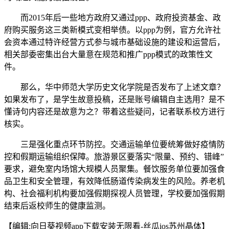
而2015年后一些地方政府又通过ppp、政府投资基金、政
府购买服务这三类新模式变相举债。以ppp为例，官方允许社
会资本通过特许经营方式参与城市基础设施的建设和运营后，
相关部委密集出台大量意在规范和推广ppp模式的政策性文
件。
那么，华中师范大学历史文化学院是否发布了上述文章？
如果发布了，是学生故意投稿，还是账号编辑自主选用？是不
懂诗句内容还是故意为之？带着这些疑问，记者联系校方进行
核实。
三是强化重点环节防控。交通运输单位要统筹做好疫情防
控和假期运输组织保障。旅游景区要落实“限量、预约、错峰”
要求，避免室内场馆大规模人员聚集。餐饮服务单位要加强食
品卫生和安全管理，有效降低肠道传染病发生的风险。养老机
构、社会福利机构要加强假期探视人员管理，学校要加强假期
结束后返校师生的健康监测。
【编辑:向日葵视频app下载安装无限看-丝瓜ios苏州晶体】