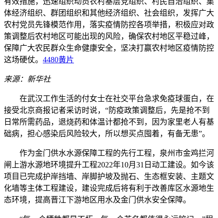
有效措施，迅速组织动员农村基层党组织、村民自治组织、集
体经济组织、群团组织和其他经济组织、社会组织，发挥广大
农村党员先锋模范作用，落实疫情防控各项举措，积极应对政
策调整后农村地区可能出现的风险，确保农村地区平稳过峰，
保障广大农民群众生命健康安全，坚决打赢农村地区疫情防控
这场硬仗。
4480黄片
来源：新华社
在武汉工作生活的付女士在社交平台急求免疫球蛋白，在
接受北京商报记者采访时说，“防疫政策调整后，先是抢不到
日常所需药品，退烧药和体温计都抢不到，因为家里老人有基
础病，担心感染后风险较大，所以想买点囤着，有备无患”。
作为金门供水水源保障工程的先行工程，泉州市金鸡拦河
闸上游水源地环境提升工程2022年10月31日动工建设。如今该
项目已完成护岸挡墙、岸脚护坡及抛石、生态框安装、主题文
化墙等主体工程建设，建设完成后将有利于改善库区水源地生
态环境，提高晋江下游地区用水及金门供水安全保障。