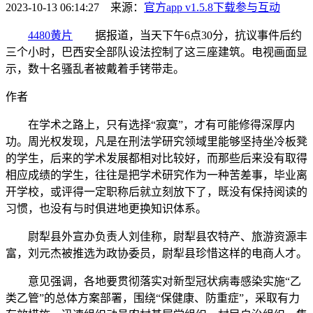
2023-10-13 06:14:27 来源：
官方app v1.5.8下载
参与互动
4480黄片
据报道，当天下午6点30分，抗议事件后约
三个小时，巴西安全部队设法控制了这三座建筑。电视画面显
示，数十名骚乱者被戴着手铐带走。
作者
在学术之路上，只有选择“寂寞”，才有可能修得深厚内
功。周光权发现，凡是在刑法学研究领域里能够坚持坐冷板凳
的学生，后来的学术发展都相对比较好，而那些后来没有取得
相应成绩的学生，往往是把学术研究作为一种苦差事，毕业离
开学校，或评得一定职称后就立刻放下了，既没有保持阅读的
习惯，也没有与时俱进地更换知识体系。
尉犁县外宣办负责人刘佳称，尉犁县农特产、旅游资源丰
富，刘元杰被推选为政协委员，尉犁县珍惜这样的电商人才。
意见强调，各地要贯彻落实对新型冠状病毒感染实施“乙
类乙管”的总体方案部署，围绕“保健康、防重症”，采取有力