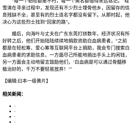
“每一个牺牲都是不朽，每一个英名都值得永远铭记。”程
雪清在寻亲过程中，发现还有不少烈士埋骨他乡，因留存的信
息残缺不全，甚至有的烈士连名字都没有留下。从那时起，他
决心为这些烈士找到“回家的路”。
婚后，向海叶与丈夫在广东东莞打拼数年，经济状况有所
好转之后，他们开始陆陆续续地捐款资助白血病患者，“之前
都是在轻松筹、爱心筹等互联网平台上捐助，我会专门搜索白
血病患者的求助信息，一方面尽己所能地捐出手头上的闲钱，
另一方面会主动地留言鼓励他们，‘白血病是可以通过骨髓移
植治好的，千万不要轻易放弃！’”
【编辑:曰本一级黄片】
相关新闻：
·
·
·
·