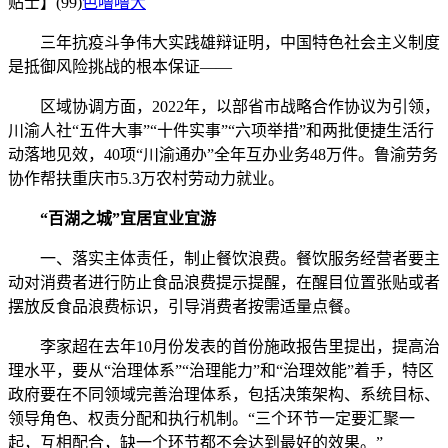
贴士】(99)
色噜噜大
三年抗疫斗争伟大实践雄辩证明，中国特色社会主义制度
是抵御风险挑战的根本保证——
区域协调方面，2022年，以部省市战略合作协议为引领，
川渝人社“五件大事”“十件实事”“六项举措”和两批便捷生活行
动落地见效，40项“川渝通办”全年互办业务48万件。鲁渝劳务
协作帮扶重庆市5.3万农村劳动力就业。
“百湖之城”宜居宜业宜游
一、落实主体责任，制止餐饮浪费。餐饮服务经营者要主
动对消费者进行防止食品浪费提示提醒，在醒目位置张贴或者
摆放反食品浪费标识，引导消费者按需适量点餐。
李家超在去年10月份发表的首份施政报告里提出，提高治
理水平，要从“治理体系”“治理能力”和“治理效能”着手，特区
政府要在不同领域完善治理体系，包括决策架构、系统目标、
领导角色、权责分配和执行机制。“三个环节一定要汇聚一
起，互相配合，缺一个环节都不会达到最好的效果。”