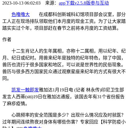
2023-10-13 06:02:03 来源：
app下载v2.5.8版
参与互动
色噜噜大
在成都科创新城科幻馆项目部会议室，部分
工人正在现场排队领取他们本月度的现金工资。为了让大家踏
踏实实过个年，项目部赶在春节之前将本月度的工资结算。
作者
十二生肖记人的生年属相，亦称十二属相，用以纪年、纪
月、纪日或纪时。用兽来纪年是独特的纪年特色，除了中国，
兽历也流行于很多国家和地区，可以说是世界性的民俗现象。
兽历与很多西方国家民众通过观察星座来纪年的方式有很大不
同。
凯发一触即发
雅加达1月19日电 (记者 林永传)印尼卫生部
发言人西蒂(siti)19日在雅加达通报，该国去年有31个省份报告
了麻疹疫情。
心跳频率的安全范围是多少？出现什么情况应及时就医？
过年期间连续熬夜对身体有哪些伤害？专家回应【科学防疫小