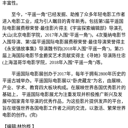
丰富性。
至今，“平遥一角”已经发掘、助推了众多年轻电影工作者
进入电影工业，成为引人瞩目的青年新秀。包括第5届平遥国
际电影展费穆荣誉·最佳影片得主《宇宙探索编辑部》导演孔
大山(北京电影学院，2017年入围“平遥一角”)，4次戛纳电影节
入围导演、第5届平遥国际电影展费穆荣誉·最佳导演荣誉得主
《永安镇故事集》导演魏书钧(2018年入围“平遥一角”)，第25
届上海国际电影节金爵奖艺术贡献奖得主《寻她》导演陈仕忠
(上海温哥华电影学院，2018年入围“平遥一角”)等。
平遥国际电影展创办于2017年，每年于拥有2800年历史的
平遥古城举办。平遥国际电影展以“卧虎藏龙”为名，由展映、
产业、学术、教育四大板块构成。在展映世界各国优秀影片的
基础上， 平遥国际电影展尤为注重发现并积极推广新兴及发
展中国家青年导演的优秀作品，为这些影片提供发声的平台，
旨在增强世界各国电影工作者之间的交流，以激活、繁荣世界
电影的创作。(完)
【编辑:林怡桦 】