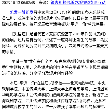
2023-10-13 06:02:48 来源：
银杏视频最新更新视频
参与互动
凯发一触即发
晋中10月12日电 (记者 胡健)五条人乐队成
员仁科、茂涛出演的实验短片《失语症》12日在第七届平遥国
际电影展首映，拉开影展教育活动板块“平遥一角”单元序幕。
《失语症》是当代艺术家厉槟源基于2019年作品《房间》
的延展，短片没有台词，讲述了一座岛屿上发生的故事：岛民
阿科、阿茂和阿厉受到三只猫的指引，决定去海边做一些天真
的事情。
“平遥一角”共有来自全国9所高校戏剧影视专业的24部优
秀学生短片入围，这些短片的创作者将在平遥国际电影展期间
进行交流放映，分享学习及短片创作经验。
本届“平遥一角”在往届6所高校——北京电影学院、中央
戏剧学院、中国传媒大学、上海大学上海电影学院、上海温哥
华电影学院及山西传媒学院山西电影学院的基础上，新增了上
海戏剧学院、四川传媒学院和浙江传媒学院3所高校，更多不
同地域高校学生的加入，进一步增强了本单元短片的多样性、