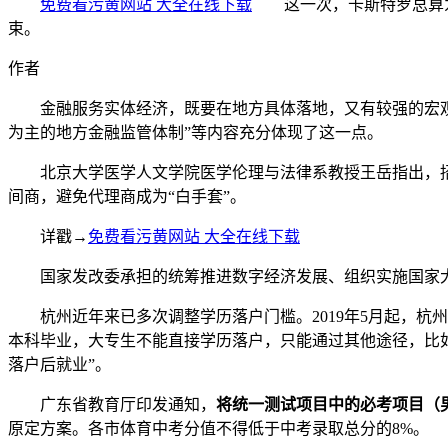
免费看污黄网站 大全在线下载
这一次，卡斯特罗总算为丈夫
束。
作者
金融服务实体经济，既要在地方具体落地，又有较强的宏观性
为主的地方金融监管体制”等内容充分体现了这一点。
北京大学医学人文学院医学伦理与法律系教授王岳指出，招
间商，避免代理商成为“白手套”。
详戳→
免费看污黄网站 大全在线下载
国家发改委承担的统筹推进数字经济发展、组织实施国家大
杭州近年来已多次调整学历落户门槛。2019年5月起，杭州
本科毕业，大专生不能直接学历落户，只能通过其他途径，比如
落户后就业”。
广东省教育厅印发通知，
将统一测试项目中的必考项目（男子
原定方案。各市体育中考分值不得低于中考录取总分的8%。