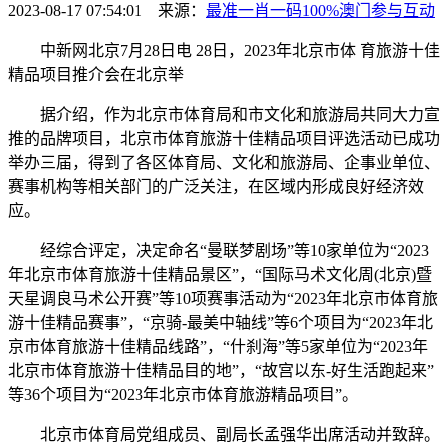
2023-08-17 07:54:01 来源：
最准一肖一码100%澳门
参与互动
中新网北京7月28日电 28日，2023年北京市体 育旅游十佳
精品项目推介会在北京举
据介绍，作为北京市体育局和市文化和旅游局共同大力宣
推的品牌项目，北京市体育旅游十佳精品项目评选活动已成功
举办三届，得到了各区体育局、文化和旅游局、企事业单位、
赛事机构等相关部门的广泛关注，在区域内形成良好经济效
应。
经综合评定，决定命名“曼联梦剧场”等10家单位为“2023
年北京市体育旅游十佳精品景区”，“国际马术文化周(北京)暨
天星调良马术公开赛”等10项赛事活动为“2023年北京市体育旅
游十佳精品赛事”，“京骑-最美中轴线”等6个项目为“2023年北
京市体育旅游十佳精品线路”，“什刹海”等5家单位为“2023年
北京市体育旅游十佳精品目的地”，“故宫以东-好生活跑起来”
等36个项目为“2023年北京市体育旅游精品项目”。
北京市体育局党组成员、副局长孟强华出席活动并致辞。