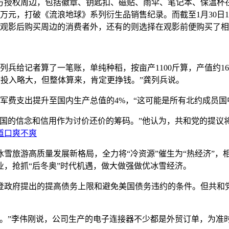
权周边，包括徽章、钥匙扣、磁贴、雨伞、笔记本、保温杯在
0万元，打破《流浪地球》系列衍生品销售纪录。而截至1月30日1
了观影后购买周边的消费者外，还有的则选择在观影前便购买了
兵给记者算了一笔账，单纯种稻，按亩产1100斤算，产值约1600
人工等投入略大，但整体算来，肯定更挣钱。”龚列兵说。
军费支出提升至国内生产总值的4%，“这可能是所有北约成员国中
的信念和信用作为讨价还价的筹码。”他认为，共和党的提议
道口爽不爽
高质量发展新格局，全力将“冷资源”催生为“热经济”，相继出台
，抢抓“后冬奥”时代机遇，做大做强做优冰雪经济。
政府提出的提高债务上限和避免美国债务违约的条件。但共和党
”李伟刚说，公司生产的电子连接器不少都是外贸订单，为准时