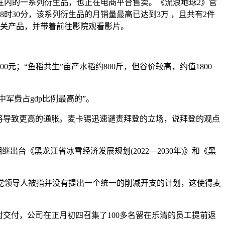
内的一系列衍生品，也正在电商平台售卖。《流浪地球2》官
8时30分，该系列衍生品的月销量最高已达到3万 ，且共有2件
相关产品，并带着前往影院观看影片。
元；“鱼稻共生”亩产水稻约800斤，但谷价较高，约值1800
军费占gdp比例最高的”。
将导致更高的通胀。麦卡锡迅速谴责拜登的立场，说拜登的观点
《黑龙江省冰雪经济发展规划(2022—2030年)》和《黑
领导人被指并没有提出一个统一的削减开支的计划，这使得麦
交付，公司在正月初四召集了100多名留在乐清的员工提前返