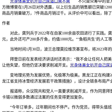
光身体美女扒开自己尿道口爽不爽
不只是众筹中的官方授
方微博曾在1月26日对外透露，以上衍生品的销售额已突破120
商品月销量破万，7件商品月销过千。从评价中可以看出，除
作者
对此，龚列兵于2022年在自家100余亩农田进行了实践。龚列
元，此外还可产200多斤鱼，约值1000元。“‘鱼稻共生’的
当地时间1月30日，波兰总理莫拉维茨基宣布，将2023年的
拜登日前在发表经济讲话时还表示：“我不会让任何人把美国
让他失望，但他仍坚决要求削减开支。
光身体美女扒开自己尿
变地理劣势为发展优势，化极寒为极美。黑龙江正在构建冰雪旅游
龙江省支持冰雪经济发展若干政策措施》，设计全链条布局产业
报道称，众议院共和党人一直要求削减开支，作为同意拜登
卡锡以微弱多数通过法案的任务变得更加复杂。
“今年订单多，过年期间也不停产。作为党员，得带头值班。