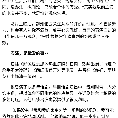
不少笑点。提到拍喜剧片的感受，魏翔觉得，每个人的笑点不
同，没办法一概而论，只能看个体的感受。“其实我以前主演
的电影并不多，就是怕让观众失望。”
影片上映后，魏翔也会关注观众的评价。他说，不管多努
力，也会有人对你不满意，放平心态就好，自己的表演面对的
可能是几千万观众，“只能根据常年演喜剧的经验求个大多
数。”
表演，是挚爱的事业
包括《好像也没那么热血沸腾》在内，魏翔出演了《这个
杀手不太冷静》《西虹市首富》等电影，并曾在《你好，李焕
英》中饰演一位职工。
他曾演了很多年话剧。早期话剧演出中，魏翔时常一人分
饰多角，得以体会不同角色的性格差异。在话剧舞台上积攒的
演艺功底，为他后续出演电影提供了很大帮助。
“如果没有《我和我的家乡》等一系列的影视剧，我可能
依然乐此不疲地演话剧。”他很诚恳地说，能一步步走到今