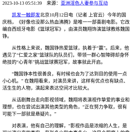
2023-10-13 05:51:39 来源：
亚洲淫色人妻
参与互动
凯发一触即发
北京10月12日电（记者 上官云）今年的国
庆档，《好像也没那么热血沸腾》是唯一一部喜剧电影。它改
编自西班牙电影《篮球冠军》，由演员魏翔饰演篮球教练魏国
铮。
从性格上来说，魏国铮热爱篮球，执着于“赢”。后来，他
遇见了“仁爱之家”篮球队的队员们，带领一群心智障碍却身怀
绝技的“心青年”挑战篮球赛冠军，故事就此开启。
“魏国铮本性很善良，有时候也会为了达到目的使用一点
小心机。” 在魏翔看来，对演员来讲，这样有优点也有缺点、
活生生的人物，演起来表达空间才比较大。
从话剧舞台走向影视领域，魏翔将表演视作挚爱的事业和
理想，也在尝试出演其他类型的角色，“正在努力争取，很有
可能下一部就是悬疑片。”
对表演，他有自己的理解，“影视作品是浓缩的人生，是