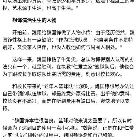
可以演出来的真实，夸张多少和本真多少，这是个程度上的拿
捏，艺术源于生活，也高于生活。”
想饰演活生生的人物
开拍前，魏翔给魏国铮做了人物小传：由于经历使然，魏
国铮性格上有一点缺陷：“作为篮球队员， 他自身条件不是特
别好，又没家人陪伴，也没人教他如何与周围人相处。”
这样一来，魏国铮钻了牛角尖，总认为博得别人认可的办
法只有一个，就是胜利。在执教“仁爱之家”篮球队后，他也会
为了跟校长争取球队比赛所需的费用，刻意讨校长欢心。
和校长带来的“老年人篮球队”比赛时，魏国铮想尽办法让
自己带领的队伍输球，却最终意外赢得比赛。出乎他的意料，
校长没有不高兴，而是在听到费用有缺口后，爽快地予以支
持。
“魏国铮本性很善良，篮球对他来说太重要了，所以有时
候会为了达到目的使用一点小心机。”魏翔说，正是在和“仁爱
之家”队员们相处的过程中，魏国铮逐渐和自己和解。