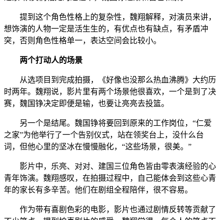
提到这个角色性格上的复杂性，魏翔解释，对演员来讲，
想饰演的人物一定是活生生的，有优点也有缺点，有矛盾冲
突，否则角色性格单一，表达空间会比较小。
两个打动人的场景
从选项目到完成拍摄，《好像也没那么热血沸腾》大约历
时两年。魏翔说，影片里有两个场景他很喜欢，一个是到了决
赛，魏国铮决定即便是输，也要让亮亮去投篮。
另一个是结尾。魏国铮将要回到原来的工作岗位，“仁爱
之家”为他举行了一个告别仪式，站在领奖台上，没什么台
词，但他心里的坚冰在慢慢融化，“这些场景，很美。”
影片中，乐亮、对对、建国三位角色皆由零表演经验的心
青年饰演。魏翔感叹，在拍摄过程中，自己能体会到这些心青
年的家长有多辛苦。他们在剧组全程陪伴，很不容易。
作为带有喜剧色彩的电影，影片也通过剧情反转等贡献了