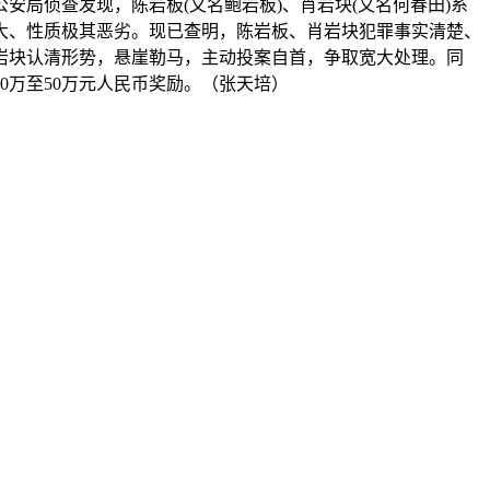
侦查发现，陈岩板(又名鲍岩板)、肖岩块(又名何春田)系
大、性质极其恶劣。现已查明，陈岩板、肖岩块犯罪事实清楚、
岩块认清形势，悬崖勒马，主动投案自首，争取宽大处理。同
万至50万元人民币奖励。（张天培）