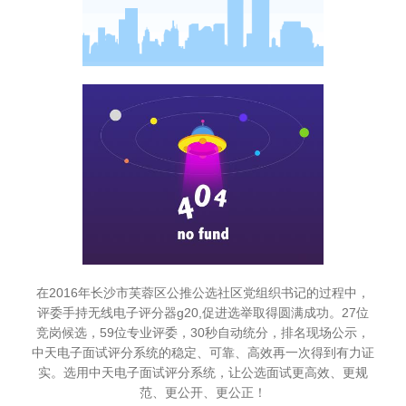
在2016年长沙市芙蓉区公推公选社区党组织书记的过程中，
评委手持无线电子评分器g20,促进选举取得圆满成功。27位
竞岗候选，59位专业评委，30秒自动统分，排名现场公示，
中天电子面试评分系统的稳定、可靠、高效再一次得到有力证
实。选用中天电子面试评分系统，让公选面试更高效、更规
范、更公开、更公正！