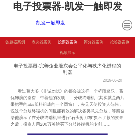
电子投票器-凯发一触即发
凯发一触即发
答题器案例
表决器案例
投票器案例
评分器案例
抢答器案例
视频展示
电子投票器-完善企业股东会公平化与秩序化进程的
利器
2019-06-20
看过葛大爷《非诚勿扰》的都会被这样一个桥段逗乐，葛
优饰演的秦奋，带着他的发明
——
分歧终端机（其实就是两片
带把手的
abs
塑料组成的一个圆筒），去见天使投资人范伟，
说这个分歧终端机的问世能有效的解决各类意见分歧，等秦奋
给他演示了在分歧终端机里进行“石头剪刀布”耍不了赖的效果
之后，投资人用
200
万英镑买下分歧终端机的专利
……