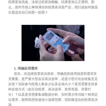
投票更加高效、决策过程更加顺畅、结果更加公正透明。那
么，面对市场上琳琅满目的投票表决器产品，我们该如何挑选
出最适合自己的那一款呢？
1. 明确应用需求
首先，在选择投票表决器前，明确您的使用场景和需求至
关重要。是严肃大型会议表决选举，还是小型讨论会收集意见
反馈？实际参与投票人数多少以及会场大小？是否需要支持多
种反馈方式（如互动投票、表决选举、抢答答题、评委打
分）？以及是否需要集成数据分析、实时显示等功能？精准定
位需求，能帮助您快速缩小选择范围，找到最适合的投票表决
器。