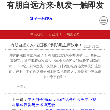
有朋自远方来-凯发一触即发
凯发一触即发
中天动态
行业资讯
展览动向
有朋自远方来-法国客户到访毛主席故乡！
2016-03-28
帅帅的法国军团来袭了！ 有朋自远方来不亦说乎…… 商务正
事谈完，抽空带着首次踏入中原地区的客人们体验了湖南的
辣，口味蛇、剁椒鱼头、臭豆腐，帅锅们吃得热火朝天汗流浃
背，好吧，咱们再到橘子洲上吹吹风降降火，顺便和毛主席像
来个亲密合影！
分享：
上一篇：
中天电子携sunvote产品亮相欧洲专业视
听集成设备与技术博览会