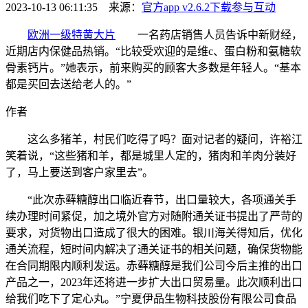
2023-10-13 06:11:35 来源：
官方app v2.6.2下载
参与互动
欧洲一级特黄大片
一名药店销售人员告诉中新财经，
近期店内保健品热销。“比较受欢迎的是维c、蛋白粉和氨糖软
骨素钙片。”她表示，前来购买的顾客大多数是年轻人。“基本
都是买回去送给老人的。”
作者
这么多猪羊，村民们吃得了吗？面对记者的疑问，许裕江
笑着说，“这些猪和羊，都是城里人定的，猪肉和羊肉分装好
了，马上要送到客户家里去”。
“此次赤藓糖醇出口临近春节，出口量较大，各项通关手
续办理时间紧促，加之境外官方对随附通关证书提出了严苛的
要求，对货物出口造成了很大的困难。银川海关得知后，优化
通关流程，短时间内解决了通关证书的相关问题，确保货物能
在合同期限内顺利发运。赤藓糖醇是我们公司今后主推的出口
产品之一，2023年还将进一步扩大出口贸易量。此次顺利出口
给我们吃下了定心丸。”宁夏伊品生物科技股份有限公司食品