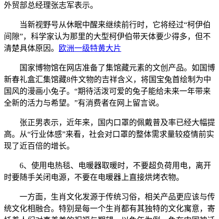
外贸部总经理张志军表示。
当新视野号从休眠中醒来继续前行时，它将经过“柯伊伯
间隙”，科学家认为那里的大型柯伊伯带天体要少得多，但不
清楚具体原因。
欧洲一级特黄大片
国家博物馆在网店准备了集馆藏元素的文创产品。如国博
新春礼盒汇集馆藏8件文物的吉祥含义，将国宝兔首绘制为中
国风的漫画小兔子。“期待活泼可爱的兔子能给未来一年带来
全新的活力与希望。”有消费者在网上留言说。
张正男表示，近年来，国内口罩的佩戴普及率已经大幅提
高。从“行业体感”来看，社会对口罩的整体需求量较疫情前实
现了近百倍的增长。
6、使用电热毯、电暖器取暖时，不要超负荷用电，离开
时要随手关闭电源，不要在电暖器上直接烘烤衣物。
一方面，生肖文化发源于传统习俗，相关产品更应该与传
统文化相融合。特别是每一个生肖都有其独特的文化寓意，寄