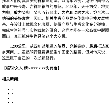
托着人们对真善美的祝福与期望。以兔年为例，兔在中国神话
故事中是长寿、吉祥与福气的象征。2023年，天干为癸，地支
为卯，故为癸卯。癸卯五行属木，为祥和温顺之木，饱含鸿运
纳福的美好寓意。因此，相关生肖商品要在传统中寻找发展根
基、在设计上体现文化底蕴，使得产品与生肖文化充分碰撞，
完成生肖符号与实物载体的融合，这样才能在一众商家中脱颖
而出，真正抓住生肖经济这个大商机。
1200公里，从四川盆地进入陕西，穿越秦岭，最后抵达家
乡河南……虽然骑行经费远超乘车回家的路费，但对他来说，
这是属于自己的一次长途修行。
【编辑:女人 精69xxxⅹxx免费看】
相关新闻：
·
·
·
·