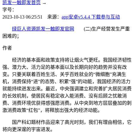
凯发一触即发首页
→
字号：
2023-10-13 06:25:51 来源：
app安卓v5.4.4 下载
参与互动
绿巨人资源凯发一触即发官网
(二)生产经营发生严重
困难的；
作者
经济的基本面和政策支持将让烟火气更旺。我国经济韧性
强、潜力大、活力足的基本面以及长期向好的趋势并没有改
变。只要关联着百姓生活、关乎百姓就业的“微细胞”充满生
机，消费保持“进”的态势、积累“强”的动能，我国经济的活力
就能持续迸发出来。最近，中央强调建立和完善扩大居民消费
的长效机制，使居民有稳定收入能消费、没有后顾之忧敢消
费、消费环境优获得感强愿消费。从中央到地方层层叠加的刺
激消费政策“红包”，将释放出强大的经济动能。
国产科幻题材作品迎来了高光时刻，我们有理由相信，它
将向更深邃的宇宙进发。