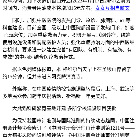
家车为例，到下次调价窗口开启(2023年1月17日24时)之前的
时间内，消费者用油成本将增加15元左右。
女女互相自慰文
同时，加强中医医院的发热门诊、急诊、肺病科、icu等
科室建设，目前全国二级以上中医院都设置了发热门诊，扩容
了icu床位；加强重症救治力量，积极开展互联网诊疗，统筹
使用设施设备和调配医护人员；强化重症救治方面的中西医结
合机制，要求进一步建立完善“有团队、有机制、有措施、有
成效”的中西医结合医疗救治模式。
据以色列媒体报道，本-格维尔当天早上在圣殿山停留了
约15分钟，但并未进入阿克萨清真寺。
外媒称，在中国疫情防控措施调整转段后，上海、武汉等
多地民众参加跨年庆祝活动，祈福新一年更美好。
大熊猫科研繁育基地开建 多所学校建设项目获批
为保持我国审计准则与国际准则的持续动态趋同，中国注
册会计师协会修订了《中国注册会计师审计准则第1211号——
重大错报风险的识别和评估》《中国注册会计师审计准则第