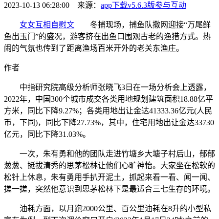
2023-10-13 06:28:00 来源：
app下载v5.6.3版
参与互动
女女互相自慰文
冬捕现场，捕鱼队撒网迎接“万尾鲜
鱼出玉门”的盛况，游客挤在出鱼口围观古老的渔猎方式。热
闹的气氛也传到了距离渔场百米开外的老关东渔庄。
作者
中指研究院高级分析师张晓飞3日在一场分析会上透露，
2022年，中国300个城市成交各类用地规划建筑面积18.88亿平
方米，同比下降9.27%；各类用地出让金达41333.36亿元(人民
币，下同)，同比下降27.73%，其中，住宅用地出让金达33730
亿元，同比下降31.03%。
一次，朱有勇和他的团队走进竹塘乡大塘子村后山，郁郁
葱葱、挺拔清秀的思茅松林让他们心旷神怡。大家坐在松软的
松针上休息，朱有勇用手扒开泥土，抓起来看一看、闻一闻、
搓一搓，突然他意识到思茅松林下是最适合三七生存的环境。
油耗方面，以月跑2000公里、百公里油耗在8升的小型私