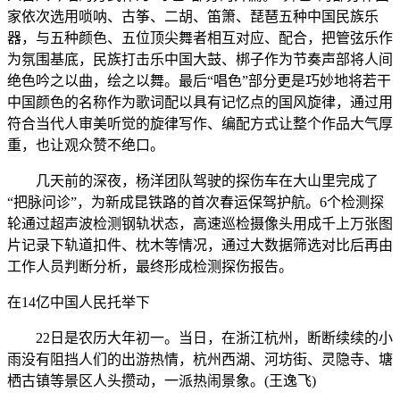
家依次选用唢呐、古筝、二胡、笛箫、琵琶五种中国民族乐
器，与五种颜色、五位顶尖舞者相互对应、配合，把管弦乐作
为氛围基底，民族打击乐中国大鼓、梆子作为节奏声部将人间
绝色吟之以曲，绘之以舞。最后“唱色”部分更是巧妙地将若干
中国颜色的名称作为歌词配以具有记忆点的国风旋律，通过用
符合当代人审美听觉的旋律写作、编配方式让整个作品大气厚
重，也让观众赞不绝口。
几天前的深夜，杨洋团队驾驶的探伤车在大山里完成了
“把脉问诊”，为新成昆铁路的首次春运保驾护航。6个检测探
轮通过超声波检测钢轨状态，高速巡检摄像头用成千上万张图
片记录下轨道扣件、枕木等情况，通过大数据筛选对比后再由
工作人员判断分析，最终形成检测探伤报告。
在14亿中国人民托举下
22日是农历大年初一。当日，在浙江杭州，断断续续的小
雨没有阻挡人们的出游热情，杭州西湖、河坊街、灵隐寺、塘
栖古镇等景区人头攒动，一派热闹景象。(王逸飞)