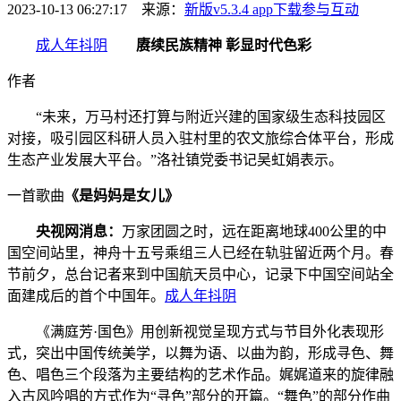
2023-10-13 06:27:17 来源：
新版v5.3.4 app下载
参与互动
成人年抖阴
赓续民族精神 彰显时代色彩
作者
“未来，万马村还打算与附近兴建的国家级生态科技园区
对接，吸引园区科研人员入驻村里的农文旅综合体平台，形成
生态产业发展大平台。”洛社镇党委书记吴虹娟表示。
一首歌曲
《是妈妈是女儿》
央视网消息：
万家团圆之时，远在距离地球400公里的中
国空间站里，神舟十五号乘组三人已经在轨驻留近两个月。春
节前夕，总台记者来到中国航天员中心，记录下中国空间站全
面建成后的首个中国年。
成人年抖阴
《满庭芳·国色》用创新视觉呈现方式与节目外化表现形
式，突出中国传统美学，以舞为语、以曲为韵，形成寻色、舞
色、唱色三个段落为主要结构的艺术作品。娓娓道来的旋律融
入古风吟唱的方式作为“寻色”部分的开篇。“舞色”的部分作曲