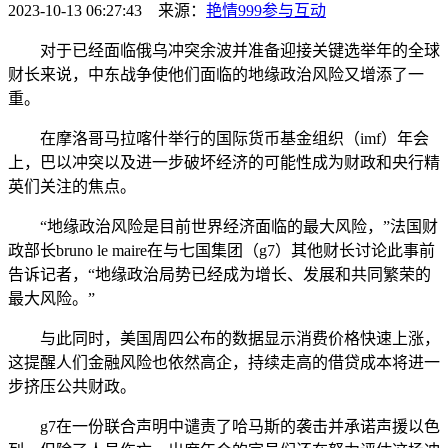
2023-10-13 06:27:43 来源：
艳情999
参与互动
对于已经面临俄乌冲突余波并准备迎接关键选举年的全球
财长来说，中东战争使他们面临的地缘政治风险又增添了一
重。
在摩洛哥马拉喀什举行的国际货币基金组织（imf）年会
上，巴以冲突以及进一步破坏经济的可能性成为财政和央行精
英们关注的焦点。
“地缘政治风险是目前世界经济面临的最大风险，”法国财
政部长bruno le maire在与七国集团（g7）其他财长讨论此事前
告诉记者，“地缘政治局势已经成为增长、发展和共同繁荣的
最大风险。”
与此同时，美国周四公布的数据显示消费价格快速上涨，
这提醒人们金融风险也依然高企，持续走高的借贷成本将进一
步挤压公共财政。
g7在一份联合声明中谴责了哈马斯的袭击并承诺声援以色