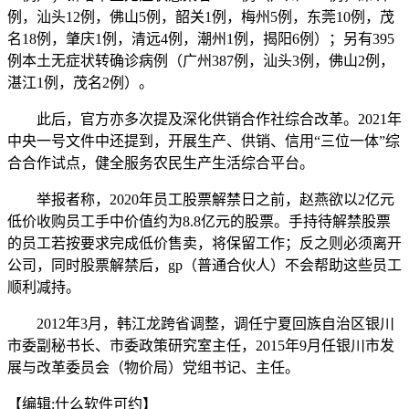
例，汕头12例，佛山5例，韶关1例，梅州5例，东莞10例，茂
名18例，肇庆1例，清远4例，潮州1例，揭阳6例）；
另有395
例本土无症状转确诊病例
（广州387例，汕头3例，佛山2例，
湛江1例，茂名2例）。
此后，官方亦多次提及深化供销合作社综合改革。2021年
中央一号文件中还提到，开展生产、供销、信用“三位一体”综
合合作试点，健全服务农民生产生活综合平台。
举报者称，2020年员工股票解禁日之前，赵燕欲以2亿元
低价收购员工手中价值约为8.8亿元的股票。手持待解禁股票
的员工若按要求完成低价售卖，将保留工作；反之则必须离开
公司，同时股票解禁后，gp（普通合伙人）不会帮助这些员工
顺利减持。
2012年3月，韩江龙跨省调整，调任宁夏回族自治区银川
市委副秘书长、市委政策研究室主任，2015年9月任银川市发
展与改革委员会（物价局）党组书记、主任。
【编辑:什么软件可约】