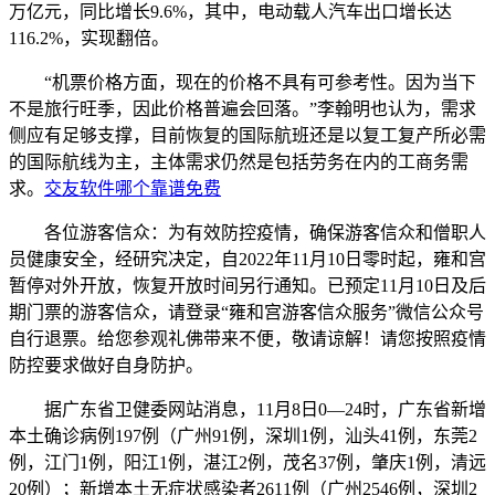
万亿元，同比增长9.6%，其中，电动载人汽车出口增长达
116.2%，实现翻倍。
“机票价格方面，现在的价格不具有可参考性。因为当下
不是旅行旺季，因此价格普遍会回落。”李翰明也认为，需求
侧应有足够支撑，目前恢复的国际航班还是以复工复产所必需
的国际航线为主，主体需求仍然是包括劳务在内的工商务需
求。
交友软件哪个靠谱免费
各位游客信众：为有效防控疫情，确保游客信众和僧职人
员健康安全，经研究决定，自2022年11月10日零时起，雍和宫
暂停对外开放，恢复开放时间另行通知。已预定11月10日及后
期门票的游客信众，请登录“雍和宫游客信众服务”微信公众号
自行退票。给您参观礼佛带来不便，敬请谅解！请您按照疫情
防控要求做好自身防护。
据广东省卫健委网站消息，11月8日0—24时，广东省
新增
本土确诊病例197例
（广州91例，深圳1例，汕头41例，东莞2
例，江门1例，阳江1例，湛江2例，茂名37例，肇庆1例，清远
20例）；
新增本土无症状感染者2611例
（广州2546例，深圳2