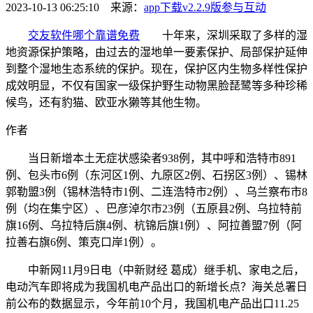
2023-10-13 06:25:10 来源：
app下载v2.2.9版
参与互动
交友软件哪个靠谱免费
十年来，深圳采取了多样的湿
地资源保护策略，由过去的湿地单一要素保护、局部保护延伸
到整个湿地生态系统的保护。现在，保护区内生物多样性保护
成效明显，不仅有国家一级保护野生动物黑脸琵鹭等多种珍稀
候鸟，还有豹猫、欧亚水獭等其他生物。
作者
当日新增本土无症状感染者938例，
其中呼和浩特市891
例、包头市6例（东河区1例、九原区2例、石拐区3例）、锡林
郭勒盟3例（锡林浩特市1例、二连浩特市2例）、乌兰察布市8
例（均在集宁区）、巴彦淖尔市23例（五原县2例、乌拉特前
旗16例、乌拉特后旗4例、杭锦后旗1例）、阿拉善盟7例（阿
拉善右旗6例、策克口岸1例）。
中新网11月9日电（中新财经 葛成）继手机、家电之后，
电动汽车即将成为我国机电产品出口的新增长点？海关总署日
前公布的数据显示，今年前10个月，我国机电产品出口11.25