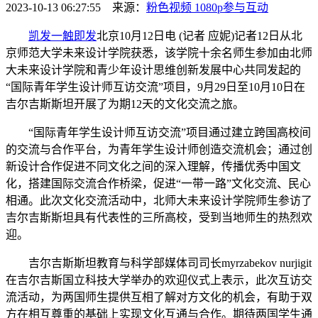
2023-10-13 06:27:55 来源：
粉色视频 1080p
参与互动
凯发一触即发
北京10月12日电 (记者 应妮)记者12日从北
京师范大学未来设计学院获悉，该学院十余名师生参加由北师
大未来设计学院和青少年设计思维创新发展中心共同发起的
“国际青年学生设计师互访交流”项目，9月29日至10月10日在
吉尔吉斯斯坦开展了为期12天的文化交流之旅。
“国际青年学生设计师互访交流”项目通过建立跨国高校间
的交流与合作平台，为青年学生设计师创造交流机会；通过创
新设计合作促进不同文化之间的深入理解，传播优秀中国文
化，搭建国际交流合作桥梁，促进“一带一路”文化交流、民心
相通。此次文化交流活动中，北师大未来设计学院师生参访了
吉尔吉斯斯坦具有代表性的三所高校，受到当地师生的热烈欢
迎。
吉尔吉斯斯坦教育与科学部媒体司司长myrzabekov nurjigit
在吉尔吉斯国立科技大学举办的欢迎仪式上表示，此次互访交
流活动，为两国师生提供互相了解对方文化的机会，有助于双
方在相互尊重的基础上实现文化互通与合作。期待两国学生通