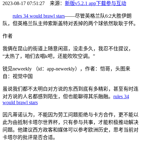
2023-08-17 07:51:27 来源：
新版v5.2.1 app下载
参与互动
rules 34 would brawl stars
——尽管英格兰队6:2大胜伊朗
队，但英格兰队主帅索斯盖特对丢掉的两个球依然耿耿于怀。
作者
我俩在昆山的街道上随意闲逛，没走多久，我忍不住提议，
“太热了，咱们去唱k吧，还能吹吹空调。”
锐见neweekly （id：app-neweekly），作者：恺哥，头图来
自：视觉中国
虽说我们都不太明白对方说的东西到底有多精彩，甚至有时连
对方说的人名都感到陌生，但也能聊得其乐融融。
rules 34
would brawl stars
因凡蒂诺认为，不能因为劳工问题拒绝与卡方合作，更不能以
此为由抵制卡塔尔世界杯，只有参与共事，才能积极推动解决
问题。他建议西方政客和媒体可以参考欧洲历史，思考当前对
卡塔尔的批评是否合适。