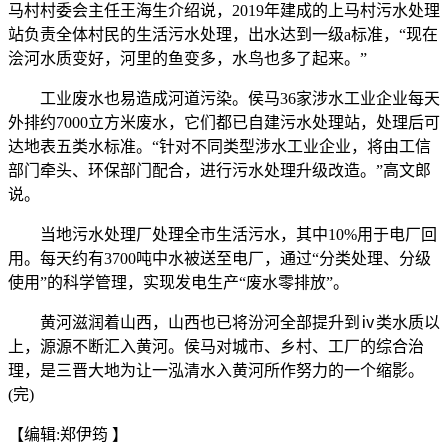
马村村委会主任王海生介绍说，2019年建成的上马村污水处理
站负责全体村民的生活污水处理，出水达到一级a标准，“现在
浍河水质变好，河里的鱼变多，水鸟也多了起来。”
工业废水也易造成河道污染。侯马36家涉水工业企业每天
外排约7000立方米废水，它们都已自建污水处理站，处理后可
达地表五类水标准。“针对不同类型涉水工业企业，将由工信
部门牵头、环保部门配合，进行污水处理升级改造。”高文郎
说。
当地污水处理厂处理全市生活污水，其中10%用于电厂回
用。每天约有3700吨中水被送至电厂，通过“分类处理、分级
使用”的科学管理，实现发电生产“废水零排放”。
黄河滋润着山西，山西也已将汾河全部提升到ⅳ类水质以
上，源源不断汇入黄河。侯马对城市、乡村、工厂的综合治
理，是三晋大地为让一泓清水入黄河所作努力的一个缩影。
(完)
【编辑:郑伊筠 】