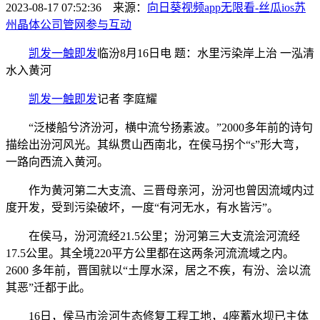
2023-08-17 07:52:36 来源：
向日葵视频app无限看-丝瓜ios苏
州晶体公司管网
参与互动
凯发一触即发
临汾8月16日电 题：水里污染岸上治 一泓清
水入黄河
凯发一触即发
记者 李庭耀
“泛楼船兮济汾河，横中流兮扬素波。”2000多年前的诗句
描绘出汾河风光。其纵贯山西南北，在侯马拐个“s”形大弯，
一路向西流入黄河。
作为黄河第二大支流、三晋母亲河，汾河也曾因流域内过
度开发，受到污染破坏，一度“有河无水，有水皆污”。
在侯马，汾河流经21.5公里；汾河第三大支流浍河流经
17.5公里。其全境220平方公里都在这两条河流流域之内。
2600 多年前，晋国就以“土厚水深，居之不疾，有汾、浍以流
其恶”迁都于此。
16日，侯马市浍河生态修复工程工地，4座蓄水坝已主体