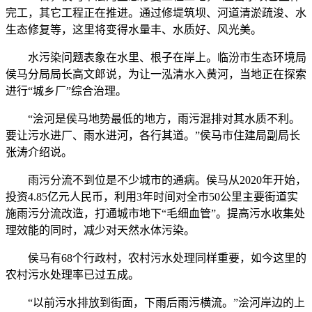
完工，其它工程正在推进。通过修堤筑坝、河道清淤疏浚、水
生态修复等，这里将变得水量丰、水质好、风光美。
水污染问题表象在水里、根子在岸上。临汾市生态环境局
侯马分局局长高文郎说，为让一泓清水入黄河，当地正在探索
进行“城乡厂”综合治理。
“浍河是侯马地势最低的地方，雨污混排对其水质不利。
要让污水进厂、雨水进河，各行其道。”侯马市住建局副局长
张涛介绍说。
雨污分流不到位是不少城市的通病。侯马从2020年开始，
投资4.85亿元人民币，利用3年时间对全市50公里主要街道实
施雨污分流改造，打通城市地下“毛细血管”。提高污水收集处
理效能的同时，减少对天然水体污染。
侯马有68个行政村，农村污水处理同样重要，如今这里的
农村污水处理率已过五成。
“以前污水排放到街面，下雨后雨污横流。”浍河岸边的上