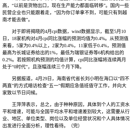
高，“以前是货物出口，现在生产能力都面临转移”。国内一些
民营企业也只能跟着走，“因为你订单拿不到，可能只有到越
南才能去做”。
对于即将揭晓的4月cpi数据，wind数据显示，截至5月10
日，18家机构对4月cpi同比涨幅的预测均值为0.4%。从预测值
来看，5家为0.4%以上，2家为0.4%，11家低于0.4%，预测值
最高为长城证券给出的1%，最低为瑞银证券等6机构给出的
0.2%。若按照机构预测的均值计算，cpi同比涨幅将连续两月
处于“0时代”，且涨幅连续三个月下降。
另据报道，4月29日，海南省代省长刘小明在海口以“四不
两直”的方式暗访检查“五一”假期应急值班值守工作，并向大
家致以节日问候。
王萍萍表示，总之，由于种种原因，具体到个人的工资水
平和增速，可能与全国平均水平和增速差别较大，这需要从行
业、地区、单位类型、岗位以及单位经营状况和个人具体情况
出发进行全面分析，理性看待。（完）