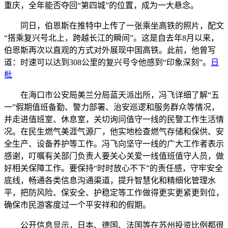
重庆，全年能否夺回“第四城”的位置，成为一大悬念。
同日，伯恩斯在推特中上传了一张乘坐高铁的照片，配文
“搭乘复兴号北上，跨越长江的瞬间”。这是自去年8月以来，
伯恩斯再次以直观的方式对外展现中国高铁。此前，他曾写
道：时速可以达到308公里的复兴号令他感到“印象深刻”。
日
枇
在海口市公安局美兰分局蓝天派出所，冯飞详细了解“五
一”假期值班备勤、警力部署、治安巡逻和服务群众等情况，
并走进值班室、休息室，关切询问值守一线的民警工作生活情
况。在民生燃气美涯气源厂，他实地检查燃气存储和保供、安
全生产、设备养护等工作。冯飞向坚守一线的广大工作者表示
感谢，叮嘱有关部门负责人要关心关爱一线值班值守人员，做
好相关保障工作。要保持“时时放心不下”的责任感，守牢安全
底线，畅通各类信息沟通渠道，提升智慧化和精细化管理水
平，把防风险、保安全、护稳定等工作做得更实更紧更到位，
确保市民游客度过一个平安祥和的假期。
公开信息显示，日本、德国、法国等在苏州投资比例都很