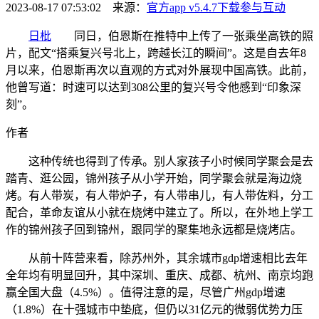
2023-08-17 07:53:02 来源：
官方app v5.4.7下载
参与互动
日枇
同日，伯恩斯在推特中上传了一张乘坐高铁的照
片，配文“搭乘复兴号北上，跨越长江的瞬间”。这是自去年8
月以来，伯恩斯再次以直观的方式对外展现中国高铁。此前，
他曾写道：时速可以达到308公里的复兴号令他感到“印象深
刻”。
作者
这种传统也得到了传承。别人家孩子小时候同学聚会是去
踏青、逛公园，锦州孩子从小学开始，同学聚会就是海边烧
烤。有人带炭，有人带炉子，有人带串儿，有人带佐料，分工
配合，革命友谊从小就在烧烤中建立了。所以，在外地上学工
作的锦州孩子回到锦州，跟同学的聚集地永远都是烧烤店。
从前十阵营来看，除苏州外，其余城市gdp增速相比去年
全年均有明显回升，其中深圳、重庆、成都、杭州、南京均跑
赢全国大盘（4.5%）。值得注意的是，尽管广州gdp增速
（1.8%）在十强城市中垫底，但仍以31亿元的微弱优势力压